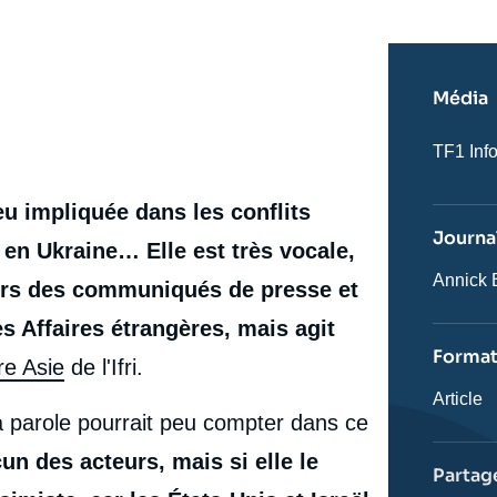
Média
Nom
TF1 Inf
du
journal,
revue
eu impliquée dans les conflits
ou
Journal
émissio
e en Ukraine… Elle est très vocale,
Journali
Annick 
ers des communiqués de presse et
s Affaires étrangères, mais agit
Forma
re Asie
de l'Ifri.
Catégor
Article
journali
 parole pourrait peu compter dans ce
un des acteurs, mais si elle le
Partag