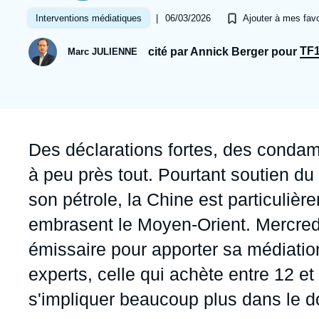
Jeudi 17 septembre 2026 17:30
Partenariats et réseaux
Intelligence artificielle
|
06/03/2026
Interventions médiatiques
Ajouter à mes favo
Nous soutenir en tant que professionnel
Guerre en Ukraine
TF
cité par Annick Berger pour
Marc JULIENNE
OTAN
Accroche
Des déclarations fortes, des condamn
à peu près tout. Pourtant soutien du 
son pétrole, la Chine est particuliè
embrasent le Moyen-Orient. Mercred
émissaire pour apporter sa médiation 
experts, celle qui achète entre 12 e
s'impliquer beaucoup plus dans le d