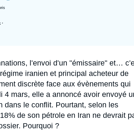
Ramses
Europe
R
S
ris
Politique étrangère
Russie - Eurasie
D
T
1
.
Podcast
Afrique du Nord et Moyen-Orient
ations, l'envoi d'un "émissaire" et… c'
régime iranien et principal acheteur de
rement discrète face aux évènements qui
i 4 mars, elle a annoncé avoir envoyé u
dans le conflit. Pourtant, selon les
t 18% de son pétrole en Iran ne devrait p
ossier. Pourquoi ?