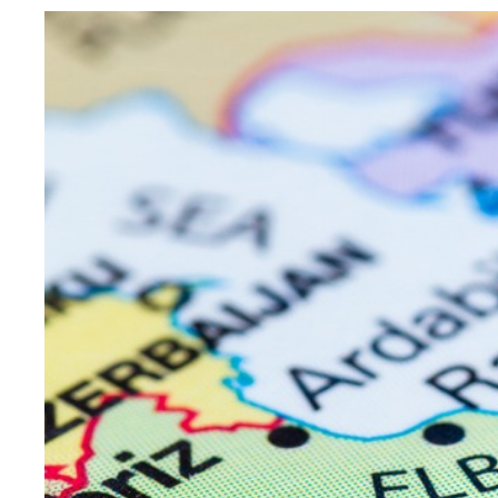
Image
principale
médiatique