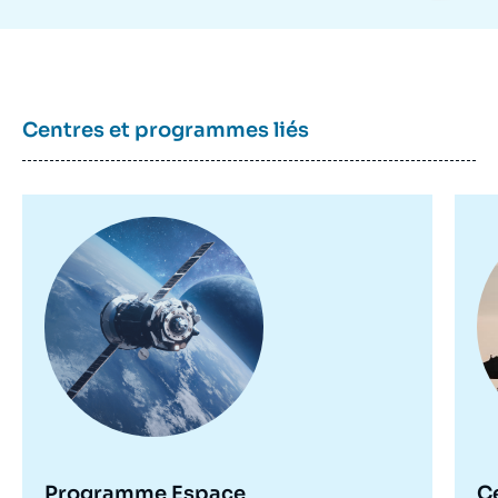
Centres et programmes liés
Image
Im
principale
pr
Programme Espace
C