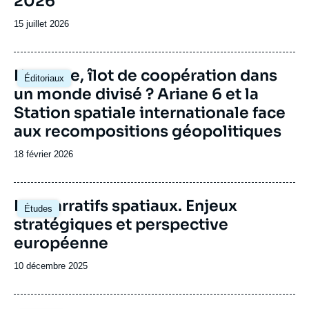
2026
Date
15 juillet 2026
de
publication
Image
L’espace, îlot de coopération dans
Éditoriaux
principale
un monde divisé ? Ariane 6 et la
Station spatiale internationale face
aux recompositions géopolitiques
Date
18 février 2026
de
publication
Image
Les narratifs spatiaux. Enjeux
Études
principale
stratégiques et perspective
européenne
Date
10 décembre 2025
de
publication