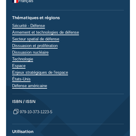
Français
Thématiques et régions
Thématiques
Sécurité - Défense
analyses
Armement et technologies de défense
Secteur spatial de défense
Dissuasion et prolifération
Dissuasion nucléaire
Technologie
Espace
Enjeux stratégiques de l'espace
Régions
États-Unis
Défense américaine
ISBN / ISSN
979-10-373-1223-5
Utilisation