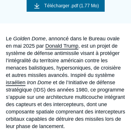
Se connecter
de
Télécharger
.pdf (1.77 Mo)
couverture
de
Nous soutenir
la
publication
Accroche
Le
Golden Dome
, annoncé dans le Bureau ovale
en mai 2025 par
Donald Trump
, est un projet de
système de défense antimissile visant à protéger
l’intégralité du territoire américain contre les
menaces balistiques, hypersoniques, de croisière
et autres missiles avancés. Inspiré du système
israélien
Iron Dome
et de l’Initiative de défense
stratégique (IDS) des années 1980, ce programme
s’appuie sur une architecture multicouche intégrant
des capteurs et des intercepteurs, dont une
composante spatiale comprenant des intercepteurs
orbitaux capables de détruire des missiles lors de
leur phase de lancement.