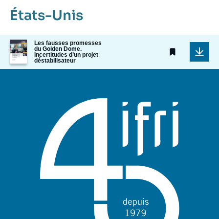
États-Unis
Image
Les fausses promesses
du Golden Dome.
de
Incertitudes d’un projet
couverture
déstabilisateur
de
la
publication