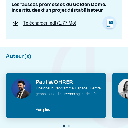
Les fausses promesses du Golden Dome.
Incertitudes d’un projet déstabilisateur
Télécharger
.pdf (1.77 Mo)
Auteur(s)
Photo
Phot
Paul WOHRER
Intitulé
Chercheur,
Programme Espace
,
Centre
du
géopolitique des technologies
de l'Ifri
poste
Voir plus