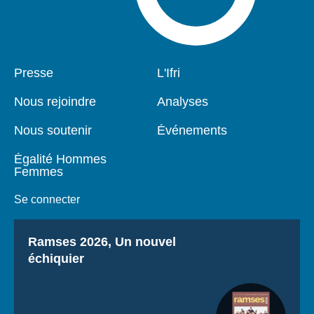
Pied
Presse
Navigation
L'Ifri
de
principale
page
Nous rejoindre
Analyses
Nous soutenir
Événements
Égalité Hommes
Femmes
Se connecter
Titre
Ramses 2026, Un nouvel
échiquier