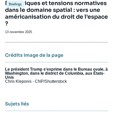
Image
Dynamiques et tensions normatives
Briefings
principale
dans le domaine spatial : vers une
américanisation du droit de l’espace
?
Date
13 novembre 2025
de
publication
Crédits image de la page
Le président Trump s'exprime dans le Bureau ovale, à
Washington, dans le district de Columbia, aux États-
Unis
Chris Kleponis - CNP/Shutterstock
Sujets liés