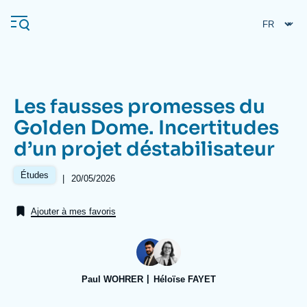
Aller
Panneau de gestion des cookies
au
contenu
principal
Les fausses promesses du
Navigation
Golden Dome. Incertitudes
principale
d’un projet déstabilisateur
L'Ifri
Études
|
Date
20/05/2026
de
Analyses
publication
Ajouter à mes favoris
À propos de l'Ifri
Recherches fréquentes
Événements
L'Ifri en bref
Proche-Orient
Paul WOHRER
Héloïse FAYET
Image