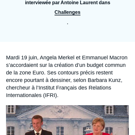
Se connecter
interviewée par Antoine Laurent dans
Challenges
Nous soutenir
.
Accroche
Mardi 19 juin, Angela Merkel et Emmanuel Macron
s’accordaient sur la création d’un budget commun
de la zone Euro. Ses contours précis restent
encore pourtant à dessiner, selon Barbara Kunz,
chercheur à l’Institut Français des Relations
Internationales (IFRI).
Image
principale
médiatique