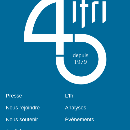
Pied
Presse
Navigation
L'Ifri
de
principale
page
Nous rejoindre
Analyses
Nous soutenir
Événements