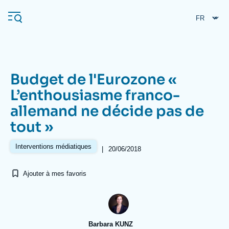
Aller
Panneau de gestion des cookies
au
contenu
principal
Budget de l'Eurozone «
Navigation
L’enthousiasme franco-
principale
allemand ne décide pas de
L'Ifri
tout »
Analyses
Interventions médiatiques
|
20/06/2018
À propos de l'Ifri
Recherches fréquentes
Ajouter à mes favoris
Événements
L'Ifri en bref
Proche-Orient
Barbara KUNZ