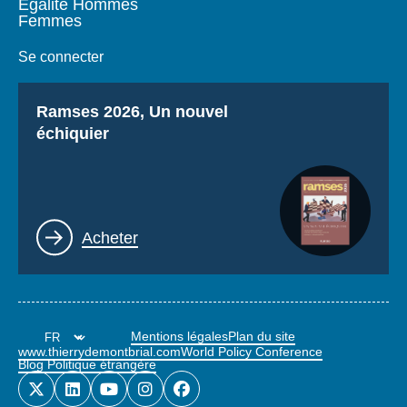
Égalité Hommes
Femmes
Se connecter
Titre
Ramses 2026, Un nouvel
échiquier
Lien
Acheter
Mentions légales
Plan du site
www.thierrydemontbrial.com
World Policy Conference
Blog Politique étrangère