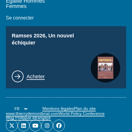
Égalité Hommes
Femmes
Se connecter
Titre
Ramses 2026, Un nouvel
échiquier
Lien
Acheter
Mentions légales
Plan du site
www.thierrydemontbrial.com
World Policy Conference
Blog Politique étrangère