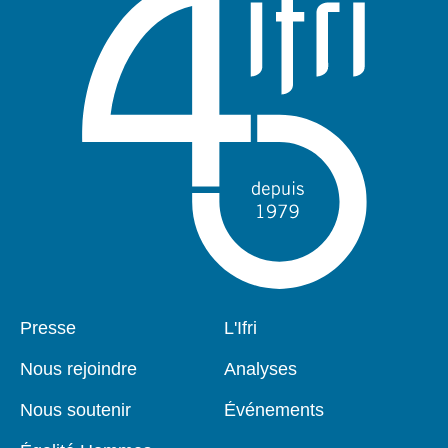
Pied
Presse
Navigation
L'Ifri
de
principale
page
Nous rejoindre
Analyses
Nous soutenir
Événements