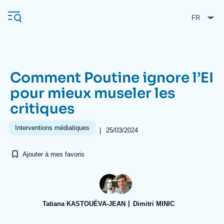
Aller
Panneau de gestion des cookies
au
contenu
principal
Comment Poutine ignore l’EI
Navigation
pour mieux museler les
principale
critiques
L'Ifri
Interventions médiatiques
|
25/03/2024
Analyses
Ajouter à mes favoris
À propos de l'Ifri
Recherches fréquentes
Événements
L'Ifri en bref
Proche-Orient
Tatiana KASTOUÉVA-JEAN
Dimitri MINIC