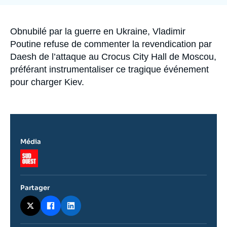
Se connecter
Nous soutenir
Accroche
Obnubilé par la guerre en Ukraine, Vladimir
Poutine refuse de commenter la revendication par
Daesh de l’attaque au Crocus City Hall de Moscou,
préférant instrumentaliser ce tragique événement
pour charger Kiev.
Média
Logo
Partager