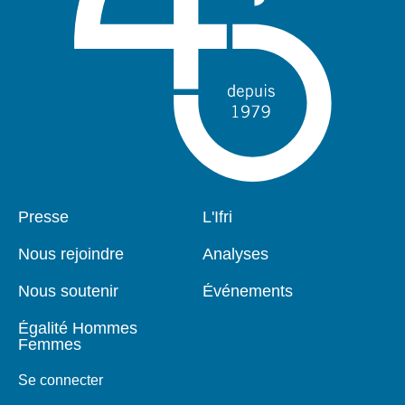
Pied
Presse
Navigation
L'Ifri
de
principale
page
Nous rejoindre
Analyses
Nous soutenir
Événements
Égalité Hommes
Femmes
Se connecter