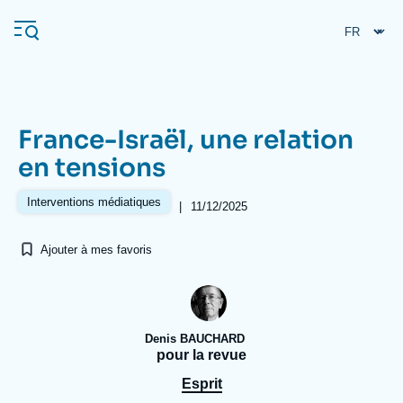
Aller
Panneau de gestion des cookies
au
contenu
principal
France-Israël, une relation
Navigation
en tensions
principale
L'Ifri
Interventions médiatiques
|
11/12/2025
Ajouter à mes favoris
Analyses
À propos de l'Ifri
Recherches fréquentes
Événements
L'Ifri en bref
Proche-Orient
Denis BAUCHARD
pour la revue
Esprit