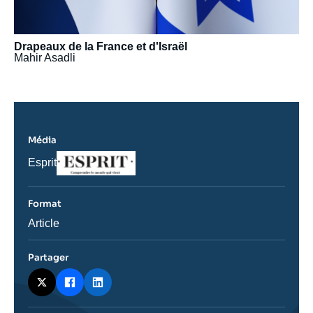
Drapeaux de la France et d'Israël
Mahir Asadli
Média
Logo
Nom
Esprit
du
journal,
revue
Format
ou
émission
Catégorie
Article
journalistique
Partager