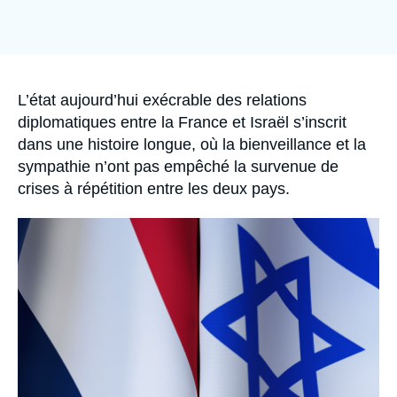
Se connecter
Nous soutenir
Accroche
L’état aujourd’hui exécrable des relations
diplomatiques entre la France et Israël s’inscrit
dans une histoire longue, où la bienveillance et la
sympathie n’ont pas empêché la survenue de
crises à répétition entre les deux pays.
Image
principale
médiatique