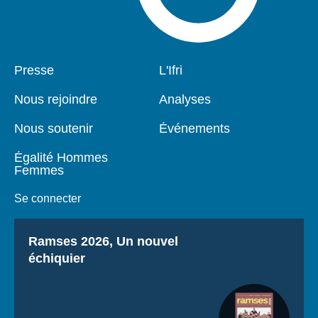
Pied
Presse
Navigation
L'Ifri
de
principale
page
Nous rejoindre
Analyses
Nous soutenir
Événements
Égalité Hommes
Femmes
Se connecter
Titre
Ramses 2026, Un nouvel
échiquier