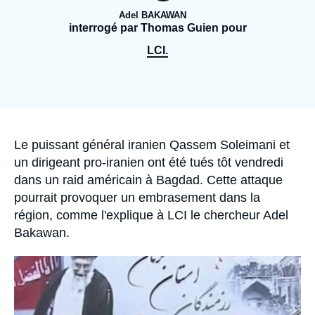
Se connecter
Adel BAKAWAN
interrogé par Thomas Guien pour
Nous soutenir
LCI.
Accroche
Le puissant général iranien Qassem Soleimani et
un dirigeant pro-iranien ont été tués tôt vendredi
dans un raid américain à Bagdad. Cette attaque
pourrait provoquer un embrasement dans la
région, comme l'explique à LCI le chercheur Adel
Bakawan.
Image
principale
médiatique