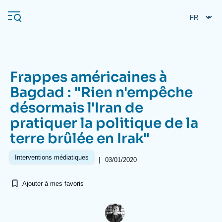
Aller
Panneau de gestion des cookies
au
contenu
principal
Frappes américaines à
Navigation
Bagdad : "Rien n'empêche
principale
désormais l'Iran de
L'Ifri
pratiquer la politique de la
terre brûlée en Irak"
Analyses
À propos de l'Ifri
Recherches fréquentes
Interventions médiatiques
|
03/01/2020
Événements
L'Ifri en bref
Proche-Orient
Ajouter à mes favoris