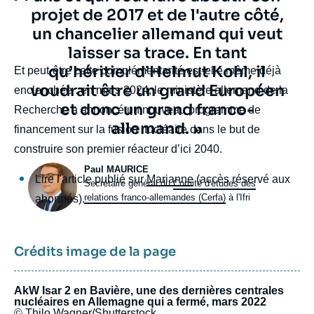
projet de 2017 et de l'autre côté,
un chancelier allemand qui veut
laisser sa trace. En tant
qu’héritier d’Helmut Kohl, il
body
Et peut-être cette complémentarité est-elle même déjà
voudrait être un grand Européen
enclenchée : en mars 2024, le ministère allemand de la
et donc un grand franco-
Recherche a annoncé un nouveau programme de
allemand. »
financement sur la fusion nucléaire dans le but de
construire son premier réacteur d’ici 2040.
Photo
Paul MAURICE
Lire l'article publié sur
Marianne
(accès réservé aux
Intitulé
Secrétaire général du
Comité d'études des
du
relations franco-allemandes (Cerfa)
à l'Ifri
abonnés).
poste
Crédits image de la page
AkW Isar 2 en Bavière, une des dernières centrales
nucléaires en Allemagne qui a fermé, mars 2022
© Thilo Wagner/Shutterstock