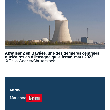
principale
médiatique
AkW Isar 2 en Bavière, une des dernières centrales
nucléaires en Allemagne qui a fermé, mars 2022
© Thilo Wagner/Shutterstock
Média
Logo
Nom
Marianne
du
journal,
revue