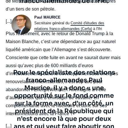
franco-allemandes de l'IFRI.
de Moscou plus de la moitié de son gaz naturel et près
d’un tiers de son pétrole.
Photo
Paul MAURICE
[...]
Intitulé
Secrétaire général du
Comité d'études des
du
relations franco-allemandes (Cerfa)
à l'Ifri
Plus récemment, avec le retour de Donald Trump à la
poste
Maison Blanche, c’est une dépendance au gaz naturel
liquéfié américain que l’Allemagne s’est découverte.
Consciente que cette fuite en avant ne saurait durer mais
aussi qu’avec plus de 600 milliards d’euros
Texte
Pour le spécialiste des relations
d’investissements dans le développement des énergies
citation
franco-allemandes Paul
renouvelables intermittentes, il est trop tard pour
Maurice, il y a donc « une
abandonner l’EnergieWende, l’Allemagne a-t-elle
opportunité sur le fond comme
d’autres choix que d’envisager de travailler en
sur la forme avec, d’un côté, un
complémentarité avec le nucléaire et donc sur ses
président de la République qui
interconnexions avec la France ?
n’est encore là que pour deux
ans et qui veut faire aboutir son
[...]