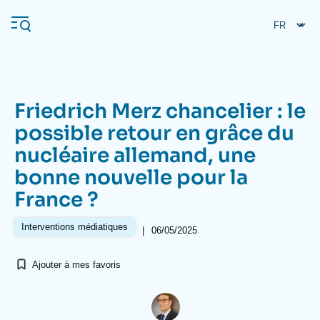
Aller
Panneau de gestion des cookies
au
contenu
principal
Friedrich Merz chancelier : le
Navigation
possible retour en grâce du
principale
nucléaire allemand, une
L'Ifri
bonne nouvelle pour la
France ?
Analyses
À propos de l'Ifri
Recherches fréquentes
Interventions médiatiques
|
06/05/2025
Événements
L'Ifri en bref
Proche-Orient
Ajouter à mes favoris