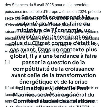
des Sciences du 8 avril 2025 pour qui la première
puissance industrielle d’Europe a émis, en 2024, près de
Texte
« Son profil correspond à la
seize fois plus de dioxyde de carbone par kilowattheure
citation
volonté de Merz de faire du
d’électricité produit que la France, la question peut
ministère de l’Économie, un
raisonnablement se poser. D’autant plus que le système
ministère de l'Énergie et non
électrique allemand est basé à 55 % sur les productions
plus du Climat comme c'était le
éolienne, solaire, hydraulique et biogaz mais aussi à 23
cas avant. Dans un contexte plus
% sur les centrales à charbon et lignite.
global, il y a une tendance à faire
passer la question de la
[...]
compétitivité de la croissance
avant celle de la transformation
énergétique et de la crise
climatique », détaille Paul
body
Il faut dire que le conflit en Ukraine a cruellement mis en
Maurice, secrétaire général du
lumière la dépendance de l’Allemagne aux
Comité d'études des relations
approvisionnements russes. Début 2022, Berlin iportait