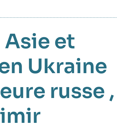
,
Asie et
en Ukraine
ieure russe
,
imir