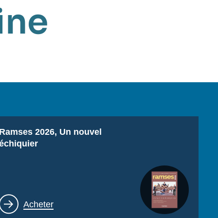
ine
Titre
Ramses 2026, Un nouvel
échiquier
Lien
Acheter