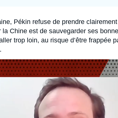
Ramses
Europe
R
S
Politique étrangère
Russie - Eurasie
D
T
aine, Pékin refuse de prendre clairement
Podcast
Afrique du Nord et Moyen-Orient
our la Chine est de sauvegarder ses bonn
ller trop loin, au risque d’être frappée p
.