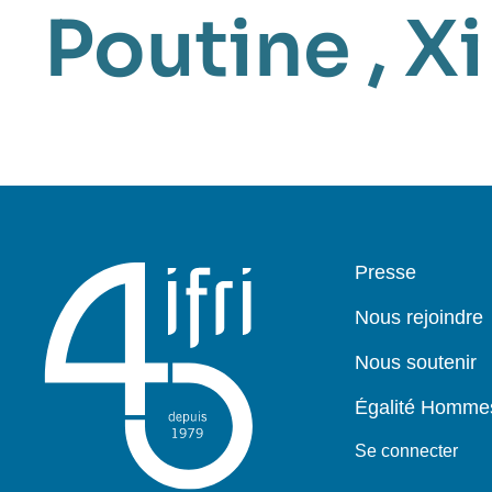
Poutine
,
Xi
Pied
Presse
de
page
Nous rejoindre
Nous soutenir
Égalité Homm
Se connecter