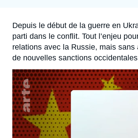
Jeudi 17 septembre 2026 17:30
Partenariats et réseaux
Intelligence artificielle
Nous soutenir en tant que professionnel
Guerre en Ukraine
Accroche
Depuis le début de la guerre en Ukr
OTAN
parti dans le conflit. Tout l’enjeu p
relations avec la Russie, mais sans a
de nouvelles sanctions occidentales
Image
principale
médiatique