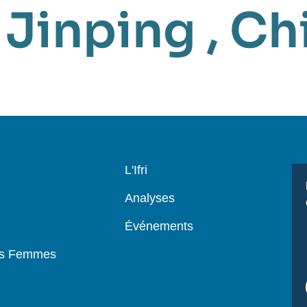
 Jinping
,
Ch
Navigation
L'Ifri
principale
Analyses
Événements
es Femmes