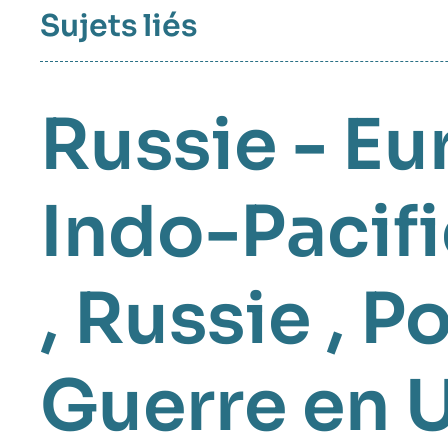
Sujets liés
Russie - Eu
Indo-Pacif
,
Russie
,
Po
Guerre en 