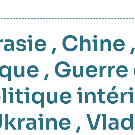
rasie
,
Chine
ique
,
Guerre 
litique intér
Ukraine
,
Vlad