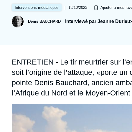
Jeudi 17 septembre 2026 17:30
Partenariats et réseaux
Intelligence artificielle
|
18/10/2023
Interventions médiatiques
Ajouter à mes favo
Nous soutenir en tant que professionnel
Guerre en Ukraine
interviewé par Jeanne Durieu
Denis BAUCHARD
OTAN
Accroche
ENTRETIEN - Le tir meurtrier sur l’e
soit l’origine de l’attaque, «porte un
pointe Denis Bauchard, ancien amba
l’Afrique du Nord et le Moyen-Orient à 
Image
principale
médiatique