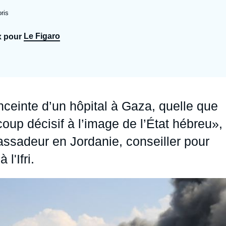
Ramses
Europe
R
S
ris
Politique étrangère
Russie - Eurasie
D
T
Le Figaro
x pour
Podcast
Afrique du Nord et Moyen-Orient
nceinte d’un hôpital à Gaza, quelle que
 coup décisif à l’image de l’État hébreu»,
ssadeur en Jordanie, conseiller pour
l'Ifri.