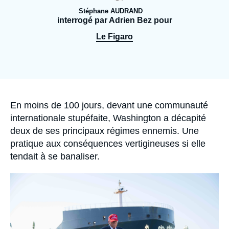
Se connecter
Stéphane AUDRAND
interrogé par Adrien Bez pour
Nous soutenir
Le Figaro
Accroche
En moins de 100 jours, devant une communauté
internationale stupéfaite, Washington a décapité
deux de ses principaux régimes ennemis. Une
pratique aux conséquences vertigineuses si elle
tendait à se banaliser.
Image
principale
médiatique