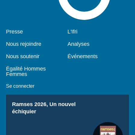
Pied
Presse
Navigation
L'Ifri
de
principale
page
Nous rejoindre
Analyses
Nous soutenir
Événements
Égalité Hommes
Femmes
Se connecter
Titre
Ramses 2026, Un nouvel
échiquier