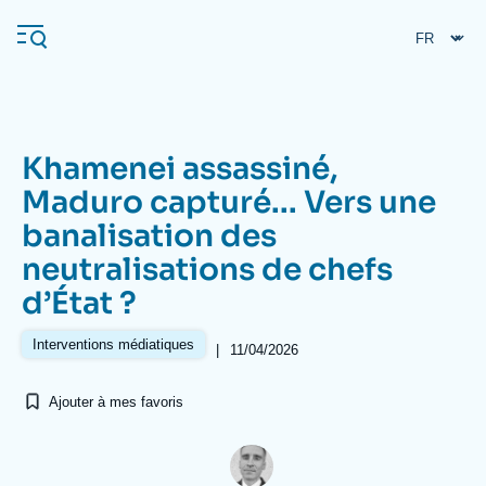
Aller
Panneau de gestion des cookies
au
contenu
principal
Khamenei assassiné,
Navigation
Maduro capturé... Vers une
principale
banalisation des
L'Ifri
neutralisations de chefs
d’État ?
Analyses
À propos de l'Ifri
Recherches fréquentes
Interventions médiatiques
|
11/04/2026
Événements
L'Ifri en bref
Proche-Orient
Ajouter à mes favoris