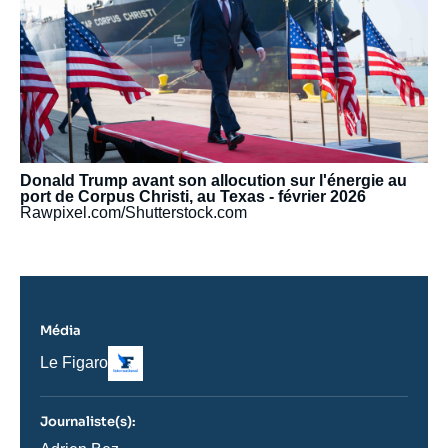
Donald Trump avant son allocution sur l'énergie au
port de Corpus Christi, au Texas - février 2026
Rawpixel.com/Shutterstock.com
Média
Logo
Nom
Le Figaro
du
journal,
revue
Journaliste(s):
ou
émission