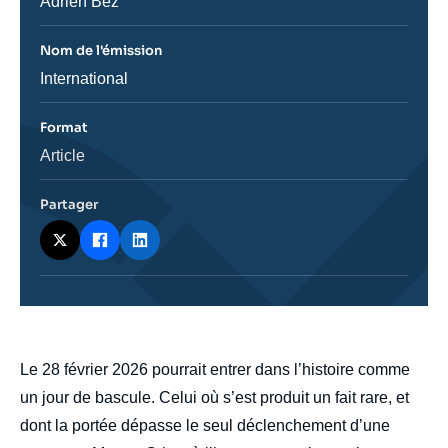
Journaliste
Adrien Bez
Nom de l'émission
Nom
International
de
l'émission
Format
Catégorie
Article
journalistique
Partager
body
Le 28 février 2026 pourrait entrer dans l’histoire comme
un jour de bascule. Celui où s’est produit un fait rare, et
dont la portée dépasse le seul déclenchement d’une