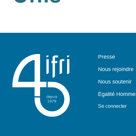
Pied
Presse
de
page
Nous rejoindre
Nous soutenir
Égalité Homm
Se connecter