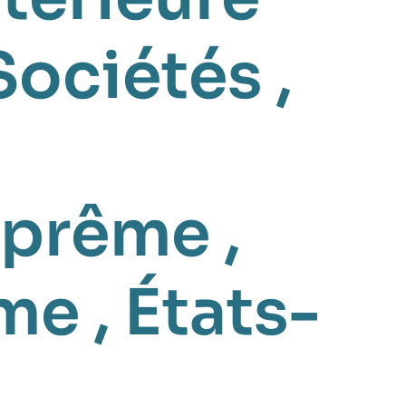
Sociétés
,
uprême
,
sme
,
États-