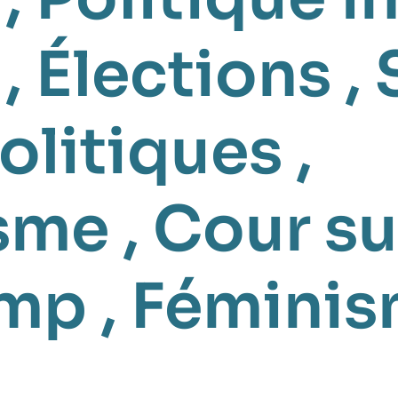
,
Élections
,
olitiques
,
isme
,
Cour s
ump
,
Fémini