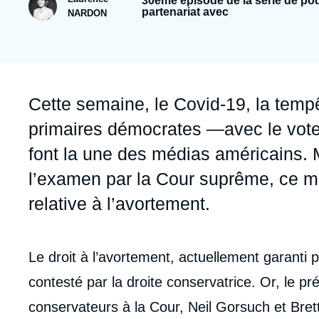
30ème épisode de la série de p
Jeudi 17 septembre 2026 17:30
partenariat avec
NARDON
Partenariats et réseaux
Intelligence artificielle
Nous soutenir en tant que professionnel
Guerre en Ukraine
OTAN
Accroche
Cette semaine, le Covid-19, la tempê
primaires démocrates —avec le vote
font la une des médias américains. Mai
l’examen par la Cour suprême, ce m
relative à l’avortement.
Contenu
Le droit à l’avortement, actuellement garanti p
intervention
contesté par la droite conservatrice. Or, le p
médiatique
conservateurs à la Cour, Neil Gorsuch et Brett