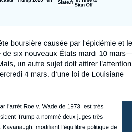
odcasts "Trump 2020" en
et Time to
Slate.fr
Sign Off
Ramses
Europe
R
S
Politique étrangère
Russie - Eurasie
D
T
Podcast
Afrique du Nord et Moyen-Orient
te boursière causée par l'épidémie et l
 de six nouveaux États mardi 10 mars
s, un autre sujet doit attirer l'attention
ercredi 4 mars, d’une loi de Louisiane
ar l’arrêt Roe v. Wade de 1973, est très
résident Trump a nommé deux juges très
 Kavanaugh, modifiant l’équilibre politique de