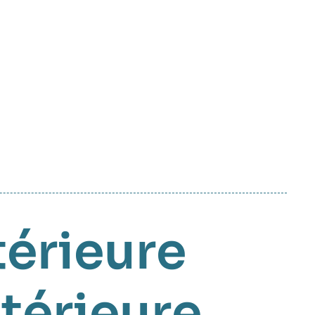
térieure
ntérieure