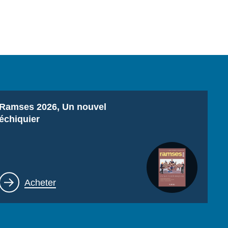
Titre
Ramses 2026, Un nouvel
échiquier
Lien
Acheter