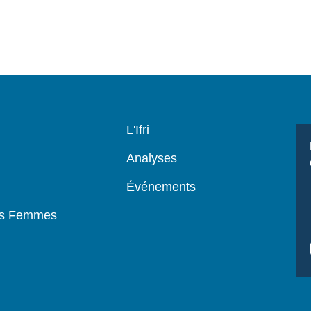
Navigation
L'Ifri
principale
Analyses
Événements
es Femmes