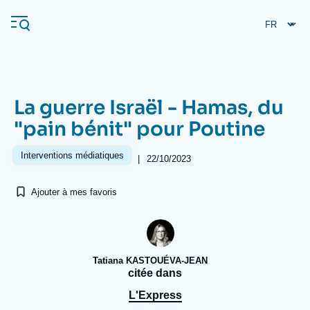
Aller
Panneau de gestion des cookies
au
contenu
principal
La guerre Israël - Hamas, du
Navigation
"pain bénit" pour Poutine
principale
L'Ifri
Interventions médiatiques
|
22/10/2023
Ajouter à mes favoris
Analyses
À propos de l'Ifri
Recherches fréquentes
Événements
L'Ifri en bref
Proche-Orient
Tatiana KASTOUÉVA-JEAN
citée dans
L'Express