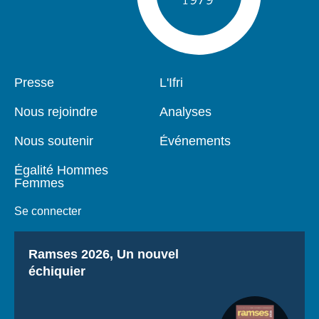
Pied
Presse
Navigation
L'Ifri
de
principale
page
Nous rejoindre
Analyses
Nous soutenir
Événements
Égalité Hommes
Femmes
Se connecter
Titre
Ramses 2026, Un nouvel
échiquier