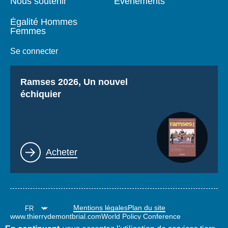
Nous soutenir
Événements
Égalité Hommes
Femmes
Se connecter
Titre
Ramses 2026, Un nouvel
échiquier
Lien
Acheter
Mentions légales
Plan du site
www.thierrydemontbrial.com
World Policy Conference
Blog Politique étrangère