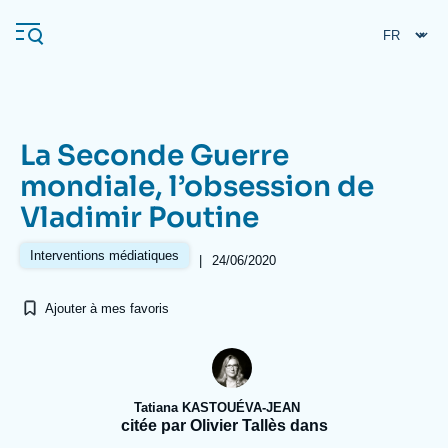
Aller
Panneau de gestion des cookies
au
contenu
principal
La Seconde Guerre
Navigation
mondiale, l’obsession de
principale
Vladimir Poutine
L'Ifri
Interventions médiatiques
|
24/06/2020
Analyses
Ajouter à mes favoris
À propos de l'Ifri
Recherches fréquentes
Événements
L'Ifri en bref
Proche-Orient
Tatiana KASTOUÉVA-JEAN
citée par Olivier Tallès dans