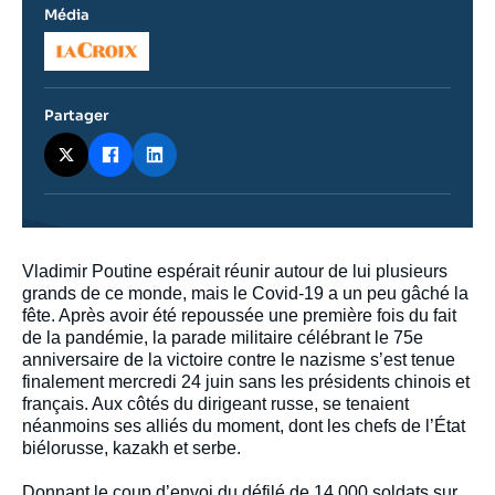
Média
Logo
Partager
Contenu
Vladimir Poutine espérait réunir autour de lui plusieurs
intervention
grands de ce monde, mais le Covid-19 a un peu gâché la
médiatique
fête. Après avoir été repoussée une première fois du fait
de la pandémie, la parade militaire célébrant le 75e
anniversaire de la victoire contre le nazisme s’est tenue
finalement mercredi 24 juin sans les présidents chinois et
français. Aux côtés du dirigeant russe, se tenaient
néanmoins ses alliés du moment, dont les chefs de l’État
biélorusse, kazakh et serbe.
Donnant le coup d’envoi du défilé de 14 000 soldats sur