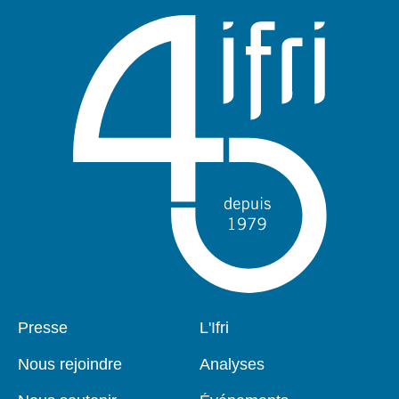
Pied
Presse
Navigation
L'Ifri
de
principale
page
Nous rejoindre
Analyses