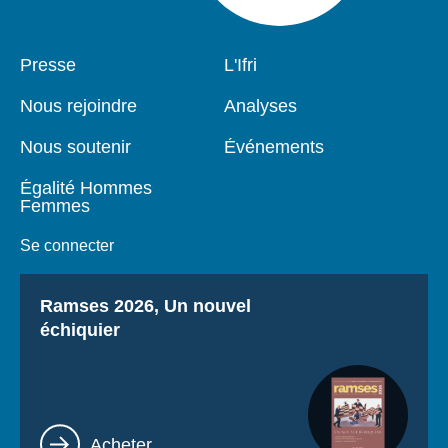
Pied
Presse
Navigation
L'Ifri
de
principale
page
Nous rejoindre
Analyses
Nous soutenir
Événements
Égalité Hommes
Femmes
Se connecter
Titre
Ramses 2026, Un nouvel
échiquier
Lien
Acheter