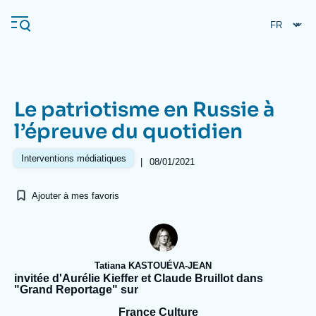
Aller
Panneau de gestion des cookies
au
contenu
principal
Le patriotisme en Russie à
Navigation
l’épreuve du quotidien
principale
L'Ifri
Interventions médiatiques
|
08/01/2021
Ajouter à mes favoris
Analyses
À propos de l'Ifri
Recherches fréquentes
Événements
L'Ifri en bref
Proche-Orient
Tatiana KASTOUÉVA-JEAN
invitée d'Aurélie Kieffer et Claude Bruillot dans
"Grand Reportage" sur
France Culture