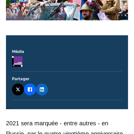
Média
Logo
Partager
Contenu
2021 sera marquée - entre autres - en
intervention
médiatique
Russie, par le quatre-vingtième anniversaire