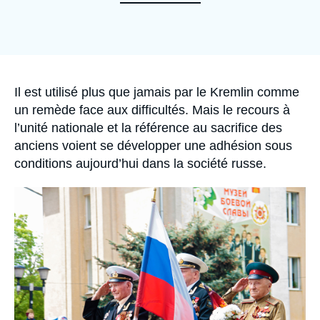
Se connecter
Nous soutenir
Accroche
Il est utilisé plus que jamais par le Kremlin comme
un remède face aux difficultés. Mais le recours à
l’unité nationale et la référence au sacrifice des
anciens voient se développer une adhésion sous
conditions aujourd’hui dans la société russe.
Image
principale
médiatique