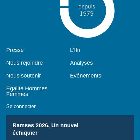
Pied
Presse
Navigation
L'Ifri
de
principale
page
Nous rejoindre
Analyses
Nous soutenir
Événements
Égalité Hommes
Femmes
Se connecter
Titre
Ramses 2026, Un nouvel
échiquier