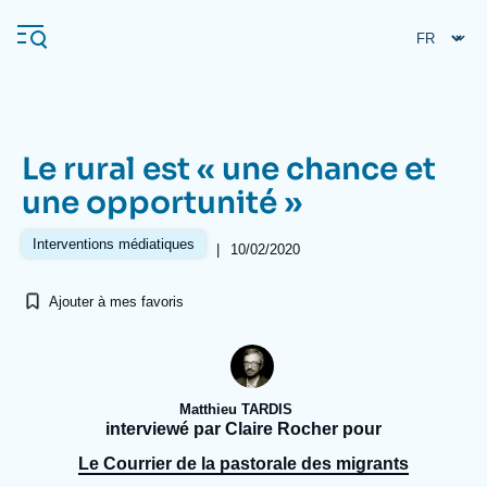
Aller
Panneau de gestion des cookies
au
contenu
principal
Le rural est « une chance et
Navigation
une opportunité »
principale
L'Ifri
Interventions médiatiques
|
10/02/2020
Ajouter à mes favoris
Analyses
À propos de l'Ifri
Recherches fréquentes
Événements
L'Ifri en bref
Proche-Orient
Matthieu TARDIS
interviewé par Claire Rocher pour
Le Courrier de la pastorale des migrants