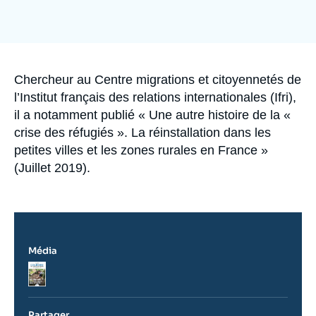
Se connecter
Nous soutenir
Accroche
Chercheur au Centre migrations et citoyennetés de
l’Institut français des relations internationales (Ifri),
il a notamment publié « Une autre histoire de la «
crise des réfugiés ». La réinstallation dans les
petites villes et les zones rurales en France »
(Juillet 2019).
Média
Logo
Partager