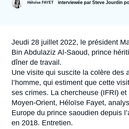
Jeudi 17 septembre 2026 17:30
interviewée par Steve Jourdin p
Héloïse FAYET
Partenariats et réseaux
Intelligence artificielle
Nous soutenir en tant que professionnel
Guerre en Ukraine
OTAN
Accroche
Jeudi 28 juillet 2022, le présiden
Bin Abdulaziz Al-Saoud, prince hérit
dîner de travail.
Une visite qui suscite la colère des
l’homme, qui estiment que cette vis
ses crimes. La chercheuse (IFRI) et
Moyen-Orient, Héloïse Fayet, analyse
Europe du prince saoudien depuis l’
en 2018. Entretien.