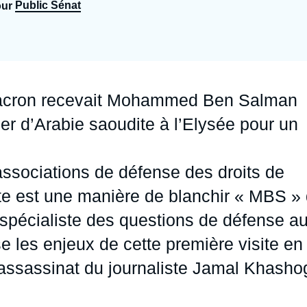
Public Sénat
our
Ramses
Europe
R
S
Politique étrangère
Russie - Eurasie
D
T
Podcast
Afrique du Nord et Moyen-Orient
t Macron recevait Mohammed Ben Salman
ier d’Arabie saoudite à l’Elysée pour un
 associations de défense des droits de
ite est une manière de blanchir « MBS »
 spécialiste des questions de défense a
 les enjeux de cette première visite en
assassinat du journaliste Jamal Khasho