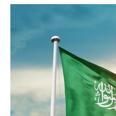
Image
principale
médiatique