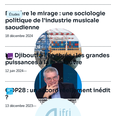
journal,
revue
Image
Derrière le mirage : une sociologie
Études
ou
principale
politique de l'industrie musicale
émission
saoudienne
Image
principale
Date
18 décembre 2024
médiatique
de
publication
De Djibouti à l’Erythrée : les grandes
Logo
puissances à la manœuvre
Image
principale
12 juin 2024
—
médiatique
COP28 : un accord réellement inédit
Logo
?
13 décembre 2023
—