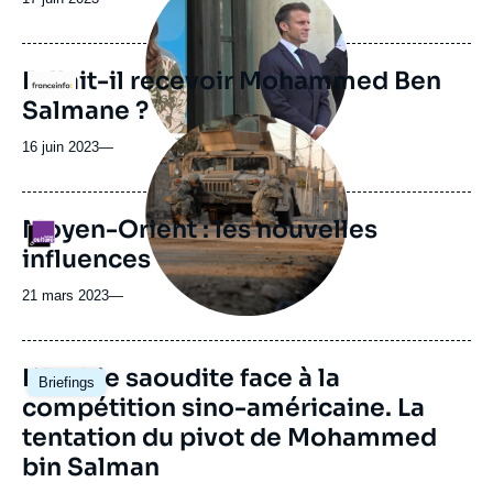
médiatique
Fallait-il recevoir Mohammed Ben
Logo
Salmane ?
Image
principale
16 juin 2023
—
médiatique
Moyen-Orient : les nouvelles
Logo
influences
21 mars 2023
—
Image
L’Arabie saoudite face à la
Briefings
principale
compétition sino-américaine. La
tentation du pivot de Mohammed
bin Salman