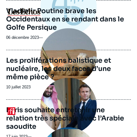
Vladimir Poutine brave les
Logo
Occidentaux en se rendant dans le
Golfe Persique
Image
principale
06 décembre 2023
—
Les proliférations balistique et
nucléaire, les deux faces d’une
même pièce ?
Image
principale
Date
10 juillet 2023
médiatique
de
publication
Paris souhaite entretenir une
Logo
relation très spéciale avec l’Arabie
saoudite
Image
principale
17 juin 2023
—