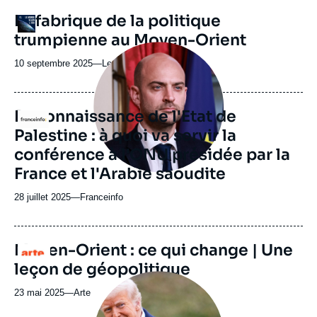
URL
La fabrique de la politique
Logo
de
trumpienne au Moyen-Orient
Spotify
Image
principale
10 septembre 2025
—
Nom
Le monde selon l'Ifri
médiatique
du
journal,
revue
Reconnaissance de l'Etat de
Logo
ou
Palestine : à quoi va servir la
émission
conférence à l'ONU présidée par la
France et l'Arabie saoudite
28 juillet 2025
—
Nom
Franceinfo
du
journal,
revue
Moyen-Orient : ce qui change | Une
Logo
ou
leçon de géopolitique
émission
Image
principale
23 mai 2025
—
Nom
Arte
médiatique
du