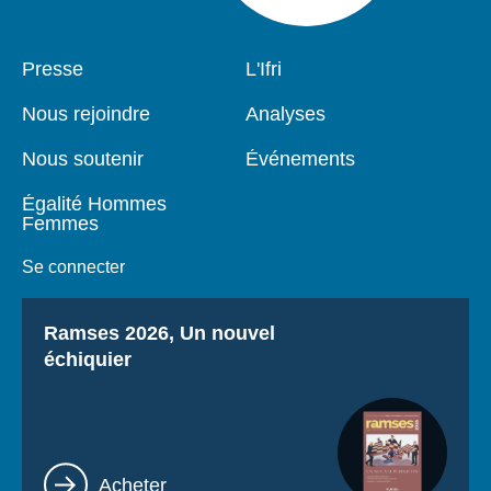
Pied
Presse
Navigation
L'Ifri
de
principale
page
Nous rejoindre
Analyses
Nous soutenir
Événements
Égalité Hommes
Femmes
Se connecter
Titre
Ramses 2026, Un nouvel
échiquier
Lien
Acheter