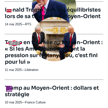
journal,
revue
Donald Trump joue les équilibristes
Logo
ou
lors de sa tournée au Moyen-Orient
émission
Image
principale
14 mai 2025
—
Nom
RTS
médiatique
du
journal,
revue
Trump en tournée au Moyen-Orient :
Logo
ou
« Si les Américains mettent la
émission
pression sur Nétanyahou, c’est fini
pour lui »
11 mai 2025
—
Nom
Libération
du
journal,
revue
Trump au Moyen-Orient : dollars et
Logo
ou
stratégie
émission
10 mai 2025
—
Nom
France Culture
du