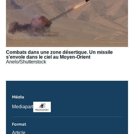
Combats dans une zone désertique. Un missile
s'envole dans le ciel au Moyen-Orient
Anelo/Shutterstock
Média
Logo
Nom
Mediapart
du
journal,
revue
Format
ou
émission
Catégorie
Article