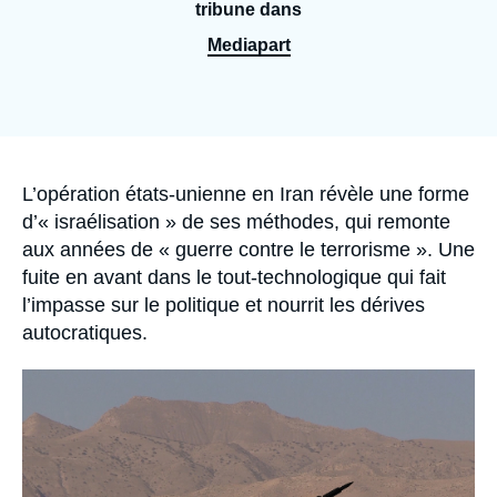
Se connecter
tribune dans
Mediapart
Nous soutenir
Accroche
L’opération états-unienne en Iran révèle une forme
d’« israélisation » de ses méthodes, qui remonte
aux années de « guerre contre le terrorisme ». Une
fuite en avant dans le tout-technologique qui fait
l’impasse sur le politique et nourrit les dérives
autocratiques.
Image
principale
médiatique