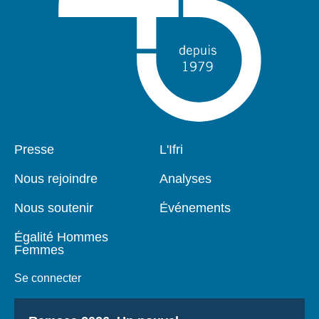
Pied
Presse
Navigation
L'Ifri
de
principale
page
Nous rejoindre
Analyses
Nous soutenir
Événements
Égalité Hommes
Femmes
Se connecter