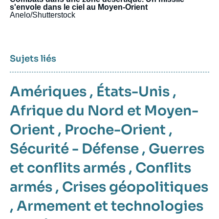
s'envole dans le ciel au Moyen-Orient
Anelo/Shutterstock
Sujets liés
Amériques
,
États-Unis
,
Afrique du Nord et Moyen-
Orient
,
Proche-Orient
,
Sécurité - Défense
,
Guerres
et conflits armés
,
Conflits
armés
,
Crises géopolitiques
,
Armement et technologies