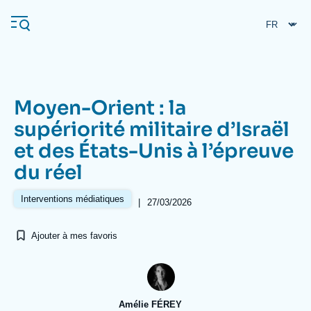
Aller
Panneau de gestion des cookies
au
contenu
principal
Moyen-Orient : la
Navigation
supériorité militaire d’Israël
principale
et des États-Unis à l’épreuve
L'Ifri
du réel
Analyses
Interventions médiatiques
|
27/03/2026
À propos de l'Ifri
Recherches fréquentes
Ajouter à mes favoris
Événements
L'Ifri en bref
Proche-Orient
Amélie FÉREY