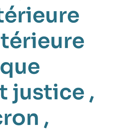
térieure
ntérieure
ique
t justice
,
cron
,