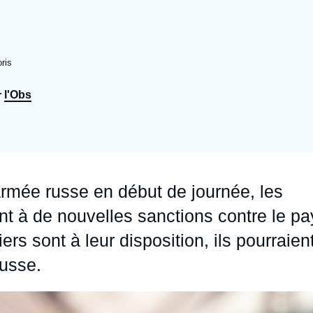
Ramses
Europe
R
S
Politique étrangère
Russie - Eurasie
D
T
ris
Podcast
Afrique du Nord et Moyen-Orient
l'Obs
r
’armée russe en début de journée, les
nt à de nouvelles sanctions contre le pa
ers sont à leur disposition, ils pourraien
russe.