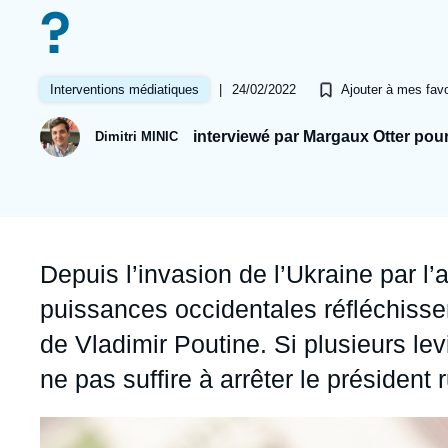
Jeudi 17 septembre 2026 17:30
?
Partenariats et réseaux
Intelligence artificielle
Nous soutenir en tant que professionnel
Guerre en Ukraine
|
24/02/2022
Interventions médiatiques
Ajouter à mes favo
OTAN
interviewé par Margaux Otter pou
Dimitri MINIC
Accroche
Depuis l’invasion de l’Ukraine par l
puissances occidentales réfléchisse
de Vladimir Poutine. Si plusieurs levi
ne pas suffire à arrêter le président 
Image
principale