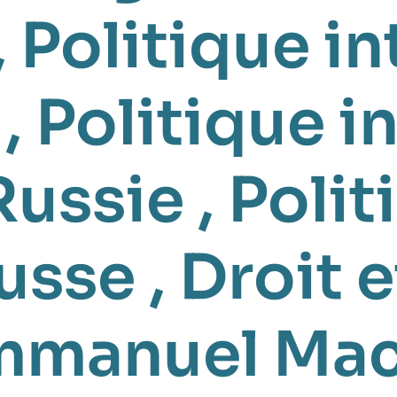
,
Politique in
,
Politique i
Russie
,
Polit
russe
,
Droit e
mmanuel Ma