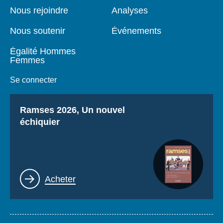
page
Nous rejoindre
Analyses
Nous soutenir
Événements
Égalité Hommes
Femmes
Se connecter
Titre
Ramses 2026, Un nouvel
échiquier
Lien
Acheter