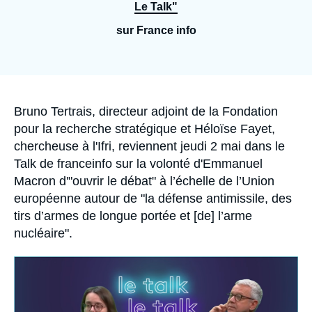
Se connecter
Le Talk"
sur France info
Nous soutenir
Accroche
Bruno Tertrais, directeur adjoint de la Fondation
pour la recherche stratégique et
Héloïse Fayet
,
chercheuse à l'Ifri, reviennent jeudi 2 mai dans le
Talk de franceinfo sur la volonté d'Emmanuel
Macron d'"ouvrir le débat" à l’échelle de l’Union
européenne autour de "la défense antimissile, des
tirs d’armes de longue portée et [de] l’arme
nucléaire".
Image
principale
médiatique