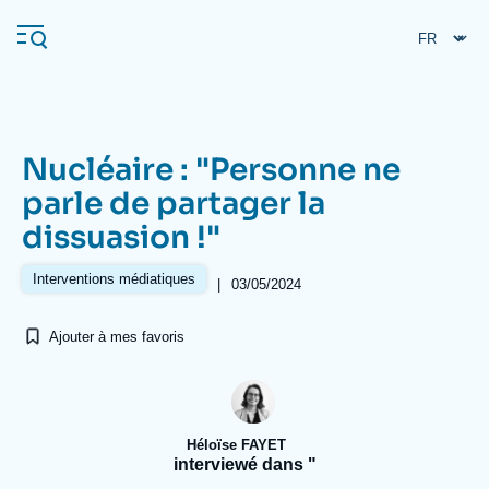
Aller
Panneau de gestion des cookies
au
contenu
principal
Nucléaire : "Personne ne
Navigation
parle de partager la
principale
dissuasion !"
L'Ifri
Interventions médiatiques
|
03/05/2024
Analyses
Ajouter à mes favoris
À propos de l'Ifri
Recherches fréquentes
Événements
L'Ifri en bref
Proche-Orient
Héloïse FAYET
interviewé dans "