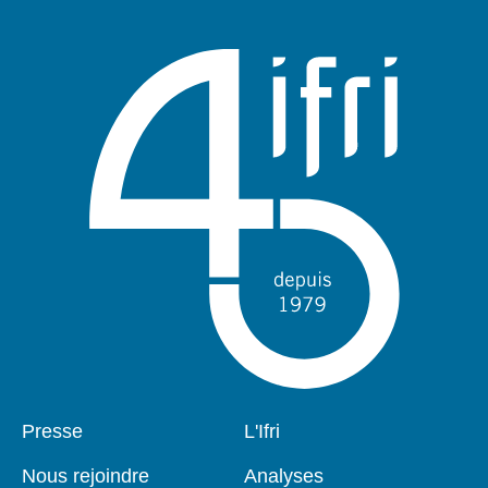
Pied
Presse
Navigation
L'Ifri
de
principale
page
Nous rejoindre
Analyses