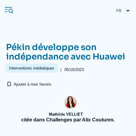
Aller
Panneau de gestion des cookies
au
contenu
principal
Pékin développe son
Navigation
indépendance avec Huawei
principale
L'Ifri
Interventions médiatiques
|
05/10/2023
Ajouter à mes favoris
Analyses
À propos de l'Ifri
Recherches fréquentes
Événements
L'Ifri en bref
Proche-Orient
Mathilde VELLIET
citée dans Challenges par Alix Coutures.