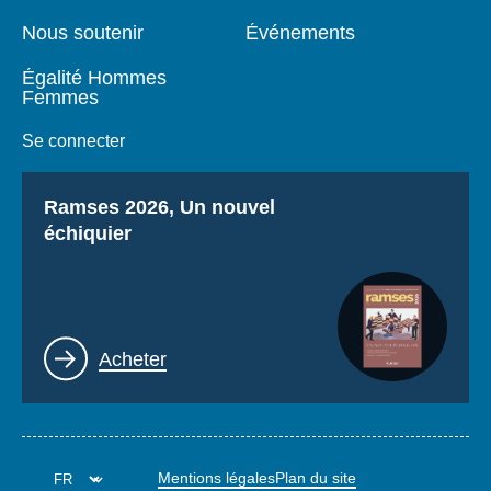
Nous soutenir
Événements
Égalité Hommes
Femmes
Se connecter
Titre
Ramses 2026, Un nouvel
échiquier
Lien
Acheter
Mentions légales
Plan du site