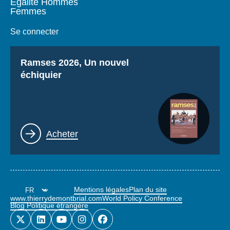
Égalité Hommes
Femmes
Se connecter
Titre
Ramses 2026, Un nouvel
échiquier
Lien
Acheter
Mentions légales
Plan du site
www.thierrydemontbrial.com
World Policy Conference
Blog Politique étrangère