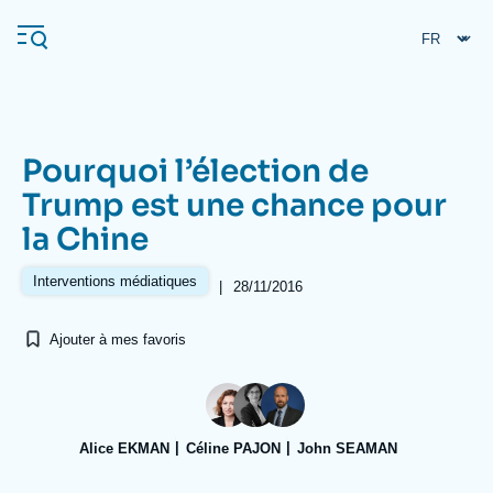
Aller
Panneau de gestion des cookies
au
contenu
principal
Pourquoi l’élection de
Navigation
Trump est une chance pour
principale
la Chine
L'Ifri
Interventions médiatiques
|
28/11/2016
Analyses
Ajouter à mes favoris
À propos de l'Ifri
Recherches fréquentes
Événements
L'Ifri en bref
Proche-Orient
Alice EKMAN
Céline PAJON
John SEAMAN