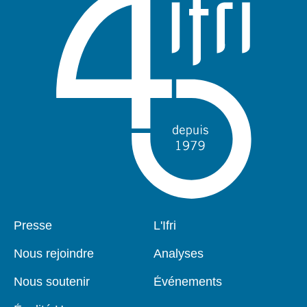
Pied
Presse
Navigation
L'Ifri
de
principale
page
Nous rejoindre
Analyses
Nous soutenir
Événements