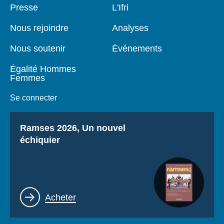
Pied
Presse
Navigation
L'Ifri
de
principale
page
Nous rejoindre
Analyses
Nous soutenir
Événements
Égalité Hommes
Femmes
Se connecter
Titre
Ramses 2026, Un nouvel
échiquier
Lien
Acheter