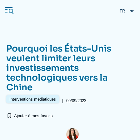
Aller
Panneau de gestion des cookies
au
contenu
principal
Pourquoi les États-Unis
Navigation
veulent limiter leurs
principale
investissements
L'Ifri
technologiques vers la
Chine
Analyses
À propos de l'Ifri
Recherches fréquentes
Interventions médiatiques
|
09/09/2023
Événements
L'Ifri en bref
Proche-Orient
Ajouter à mes favoris