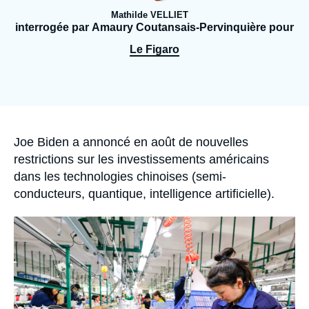
Se connecter
Mathilde VELLIET
interrogée par Amaury Coutansais-Pervinquière pour
Nous soutenir
Le Figaro
Accroche
Joe Biden a annoncé en août de nouvelles
restrictions sur les investissements américains
dans les technologies chinoises (semi-
conducteurs, quantique, intelligence artificielle).
Image
principale
médiatique