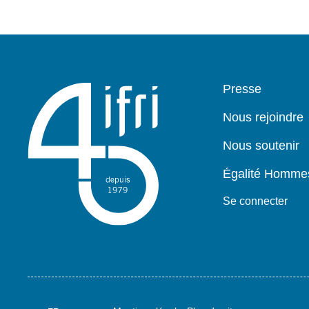
Pied
Presse
de
page
Nous rejoindre
Nous soutenir
Égalité Homm
Se connecter