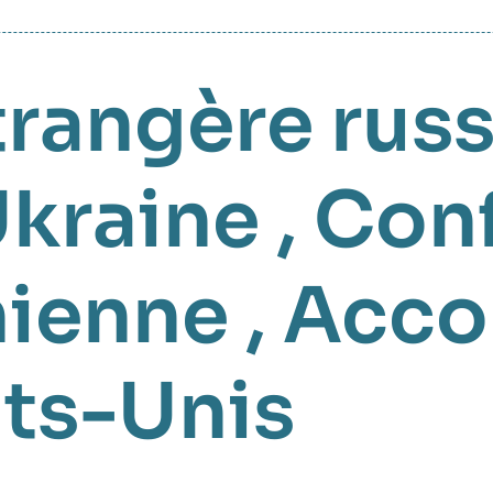
trangère rus
Ukraine
,
Conf
nienne
,
Acco
ats-Unis