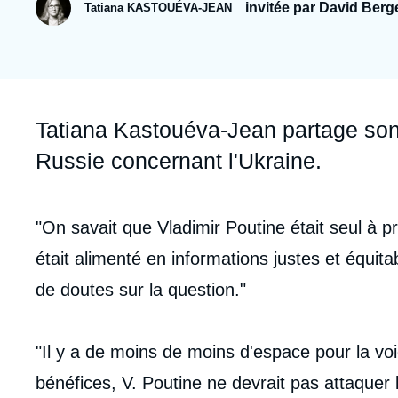
Jeudi 17 septembre 2026 17:30
invitée par David Berg
Tatiana KASTOUÉVA-JEAN
Partenariats et réseaux
Intelligence artificielle
Nous soutenir en tant que professionnel
Guerre en Ukraine
OTAN
Accroche
Tatiana Kastouéva-Jean partage son 
Russie concernant l'Ukraine.
Contenu
"On savait que Vladimir Poutine était seul à pr
intervention
était alimenté en informations justes et équita
médiatique
de doutes sur la question."
"Il y a de moins de moins d'espace pour la voi
bénéfices, V. Poutine ne devrait pas attaquer 