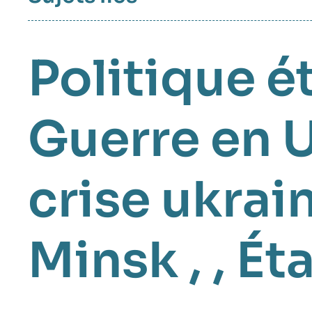
Politique é
Guerre en 
crise ukrai
Minsk
, ,
Ét