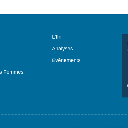
Navigation
L'Ifri
principale
Analyses
Événements
es Femmes