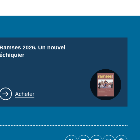
Titre
Ramses 2026, Un nouvel
échiquier
Lien
Acheter