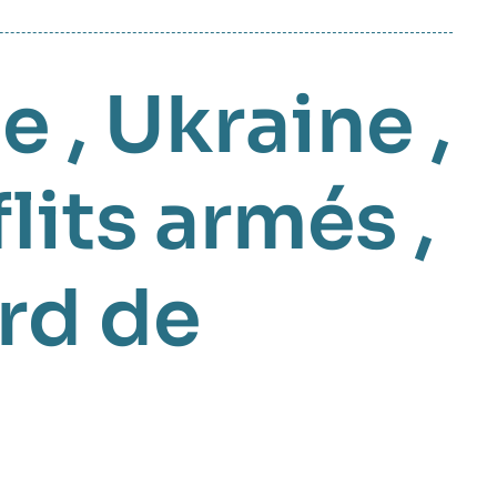
se
,
Ukraine
,
lits armés
,
rd de