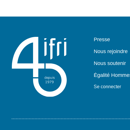
Pied
Presse
de
page
Nous rejoindre
Nous soutenir
Égalité Homm
Se connecter