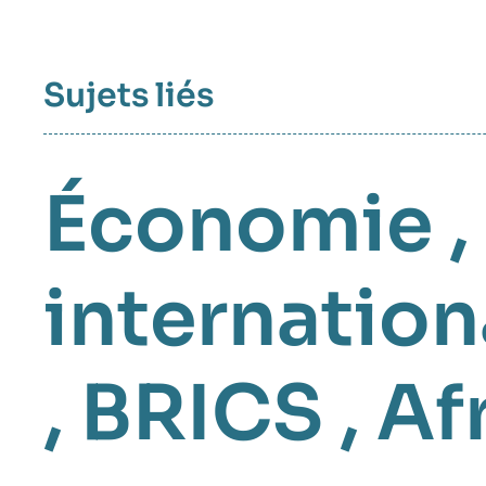
Sujets liés
Économie
,
internation
,
BRICS
,
Af