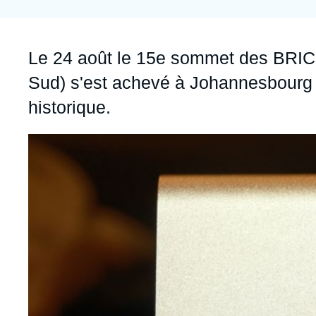
Jeudi 17 septembre 2026 17:30
Partenariats et réseaux
Intelligence artificielle
Nous soutenir en tant que professionnel
Guerre en Ukraine
Accroche
Le 24 août le 15e sommet des BRICS 
OTAN
Sud) s'est achevé à Johannesbourg 
historique.
Image
principale
médiatique