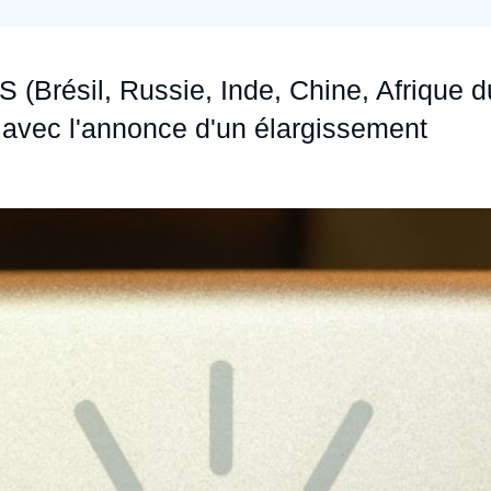
Ramses
Europe
R
S
Politique étrangère
Russie - Eurasie
D
T
(Brésil, Russie, Inde, Chine, Afrique d
Podcast
Afrique du Nord et Moyen-Orient
avec l'annonce d'un élargissement