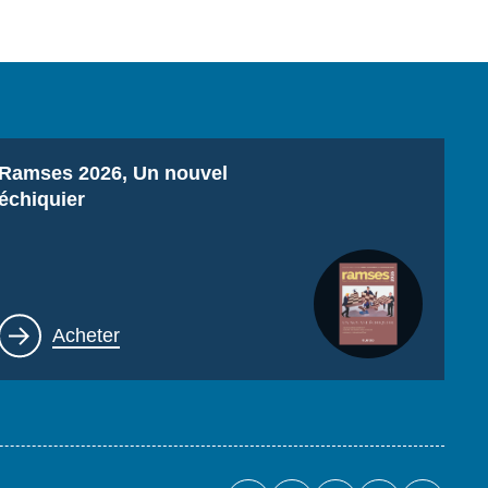
Titre
Ramses 2026, Un nouvel
échiquier
Lien
Acheter