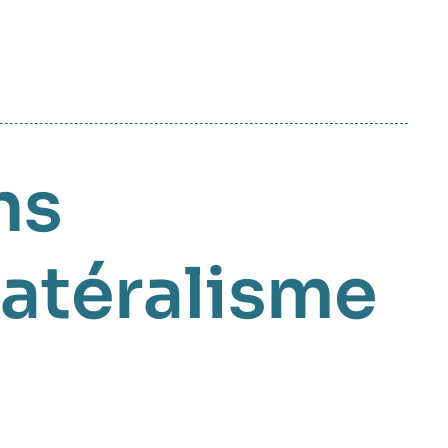
ns
latéralisme