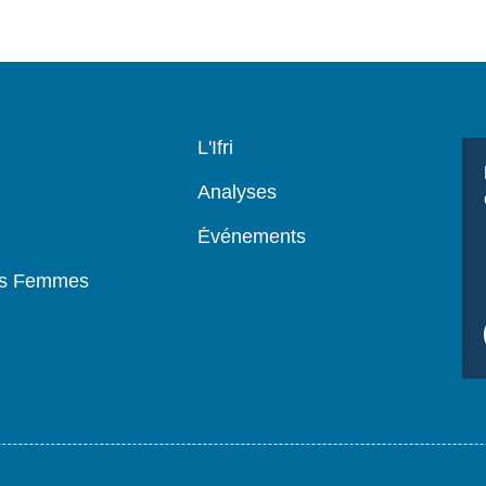
Navigation
L'Ifri
principale
Analyses
Événements
es Femmes