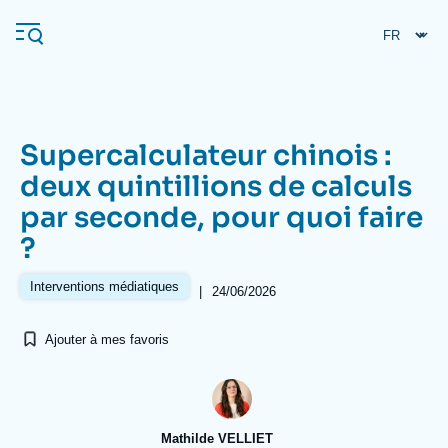
Aller
Panneau de gestion des cookies
au
contenu
principal
Supercalculateur chinois :
Navigation
deux quintillions de calculs
principale
par seconde, pour quoi faire
L'Ifri
?
Analyses
Interventions médiatiques
|
24/06/2026
À propos de l'Ifri
Recherches fréquentes
Ajouter à mes favoris
Événements
L'Ifri en bref
Proche-Orient
Mathilde VELLIET