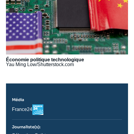
Économie politique technologique
Yau Ming Low/Shutterstock.com
Média
Logo
Nom
France24
du
journal,
revue
Journaliste(s):
ou
émission