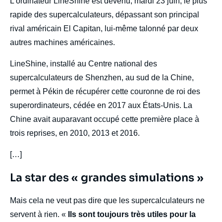
L’ordinateur LineShine est devenu, mardi 23 juin, le plus
rapide des supercalculateurs, dépassant son principal
rival américain El Capitan, lui-même talonné par deux
autres machines américaines.
LineShine, installé au Centre national des
supercalculateurs de Shenzhen, au sud de la Chine,
permet à Pékin de récupérer cette couronne de roi des
superordinateurs, cédée en 2017 aux États-Unis. La
Chine avait auparavant occupé cette première place à
trois reprises, en 2010, 2013 et 2016.
[…]
Titre
La star des « grandes simulations »
Edito
body
Mais cela ne veut pas dire que les supercalculateurs ne
servent à rien. «
Ils sont toujours très utiles pour la