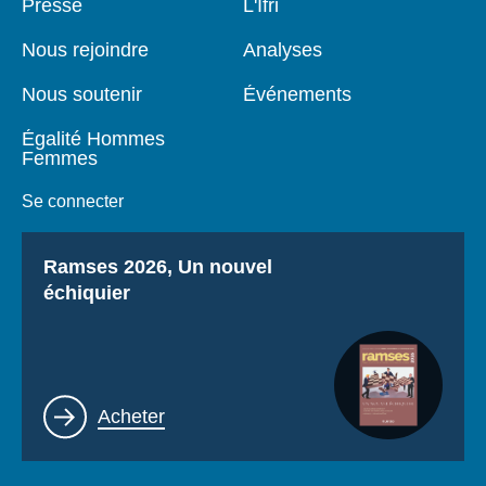
Pied
Presse
Navigation
L'Ifri
de
principale
page
Nous rejoindre
Analyses
Nous soutenir
Événements
Égalité Hommes
Femmes
Se connecter
Titre
Ramses 2026, Un nouvel
échiquier
Lien
Acheter