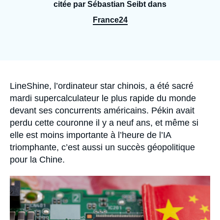
Se connecter
citée par Sébastian Seibt dans
France24
Nous soutenir
Accroche
LineShine, l’ordinateur star chinois, a été sacré
mardi supercalculateur le plus rapide du monde
devant ses concurrents américains. Pékin avait
perdu cette couronne il y a neuf ans, et même si
elle est moins importante à l’heure de l’IA
triomphante, c’est aussi un succès géopolitique
pour la Chine.
Image
principale
médiatique