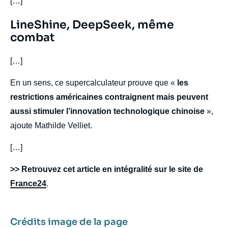
[…]
Titre
LineShine, DeepSeek, même
Edito
combat
body
[…]
En un sens, ce supercalculateur prouve que «
les
restrictions américaines contraignent mais peuvent
aussi stimuler l’innovation technologique chinoise
»,
ajoute Mathilde Velliet.
[…]
>> Retrouvez cet article en intégralité sur le site de
France24
.
Crédits image de la page