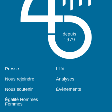
Pied
Presse
Navigation
L'Ifri
de
principale
page
Nous rejoindre
Analyses
Nous soutenir
Événements
Égalité Hommes
Femmes