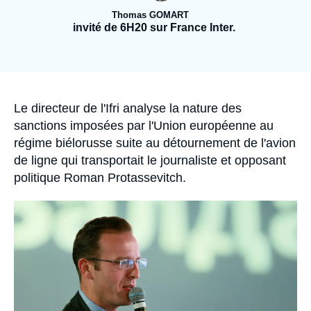
Se connecter
Thomas GOMART
invité de 6H20 sur France Inter.
Nous soutenir
Accroche
Le directeur de l'Ifri analyse la nature des
sanctions imposées par l'Union européenne au
régime biélorusse suite au détournement de l'avion
de ligne qui transportait le journaliste et opposant
politique Roman Protassevitch.
Image
principale
médiatique