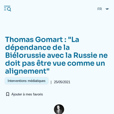
Aller
Panneau de gestion des cookies
au
contenu
principal
Thomas Gomart : "La
Navigation
dépendance de la
principale
Biélorussie avec la Russie ne
L'Ifri
doit pas être vue comme un
alignement"
Analyses
À propos de l'Ifri
Recherches fréquentes
Interventions médiatiques
|
25/05/2021
Événements
L'Ifri en bref
Proche-Orient
Ajouter à mes favoris