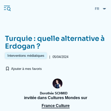
Aller
Panneau de gestion des cookies
au
contenu
principal
Turquie : quelle alternative à
Navigation
Erdogan ?
principale
L'Ifri
Interventions médiatiques
|
05/04/2024
Ajouter à mes favoris
Analyses
À propos de l'Ifri
Recherches fréquentes
Événements
L'Ifri en bref
Proche-Orient
Dorothée SCHMID
invitée dans Cultures Mondes sur
France Culture