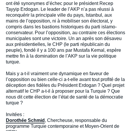
intervention
ont été synonymes d’échec pour le président Recep
médiatique
Tayyip Erdogan. Le leader de l’AKP n’a pas réussi à
reconquérir la principale ville du pays, Istanbul, aux
mains de l’opposition, ni à mobiliser son électorat, y
compris dans les bastions historiques du parti islamo-
conservateur. Pour l’opposition, au contraire ces élections
municipales sont une victoire. Un an après son désaveu
aux présidentielles, le CHP (le parti républicain du
peuple), fondé il y a 100 ans par Mustafa Kemal, espère
mettre fin à la domination de l’AKP sur la vie politique
turque.
Mais y a-t-il vraiment une dynamique en faveur de
l’opposition ou bien celle-ci a-t-elle avant tout profité de la
déception des fidèles du Président Erdogan ? Quel projet
alternatif le CHP a-t-il à proposer pour la Turquie ? Que
nous dit cette élection de l’état de santé de la démocratie
turque ?
Invitées :
Dorothée Schmid
, Chercheuse, responsable du
programme Turquie contemporaine et Moyen-Orient de