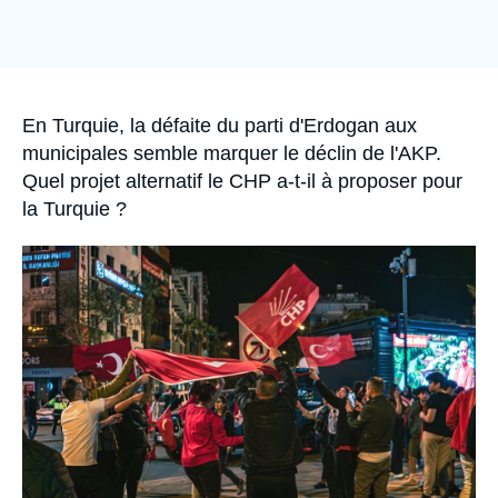
Se connecter
Nous soutenir
Accroche
En Turquie, la défaite du parti d'Erdogan aux
municipales semble marquer le déclin de l'AKP.
Quel projet alternatif le CHP a-t-il à proposer pour
la Turquie ?
Image
principale
médiatique