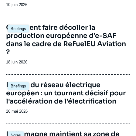
Date
10 juin 2026
de
publication
Image
Comment faire décoller la
Briefings
principale
production européenne d’e-SAF
dans le cadre de ReFuelEU Aviation
?
Date
18 juin 2026
de
publication
Image
Le défi du réseau électrique
Briefings
principale
européen : un tournant décisif pour
l'accélération de l'électrification
Date
26 mai 2026
de
publication
Image
L’Allemagne maintient sa zone de
Notes