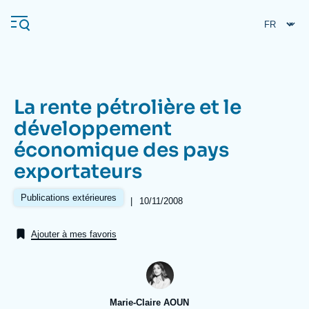
Aller
Panneau de gestion des cookies
au
contenu
principal
La rente pétrolière et le
Navigation
développement
principale
économique des pays
L'Ifri
exportateurs
Analyses
Publications extérieures
|
Date
10/11/2008
de
À propos de l'Ifri
Recherches fréquentes
publication
Ajouter à mes favoris
Événements
L'Ifri en bref
Proche-Orient
Marie-Claire AOUN