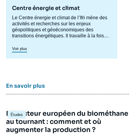
Centre énergie et climat
Accroche
Le Centre énergie et climat de l’Ifri mène des
centre
activités et recherches sur les enjeux
géopolitiques et géoéconomiques des
transitions énergétiques. Il travaille à la fois
sur les enjeux de sécurité énergétique, de
compétitivité, de maîtrise des chaînes de
Voir plus
valeur, et d'acceptabilité. Spécialisé dans
l’étude des politiques européennes de
l’énergie et du climat, et des marchés de
l’énergie en Europe et dans le monde, ses
travaux portent aussi sur les stratégies
énergétiques et climatiques des grandes
En savoir plus
puissances comme les Etats-Unis, la Chine
ou l’Inde. Il offre une expertise reconnue,
enrichie de collaborations internationales et
d'événements à Paris et à Bruxelles,
Image
Le secteur européen du biométhane
notamment.
Études
principale
au tournant : comment et où
augmenter la production ?