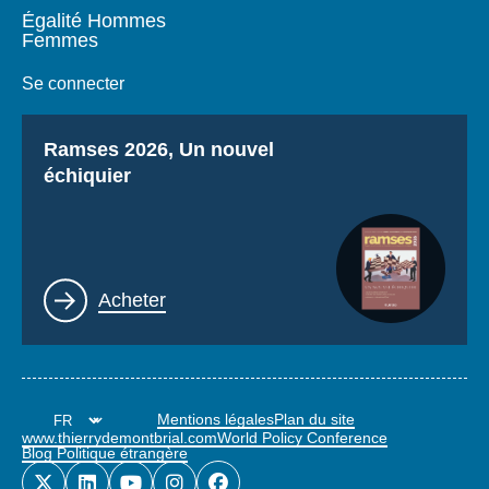
Égalité Hommes
Femmes
Se connecter
Titre
Ramses 2026, Un nouvel
échiquier
Lien
Acheter
Mentions légales
Plan du site
www.thierrydemontbrial.com
World Policy Conference
Blog Politique étrangère