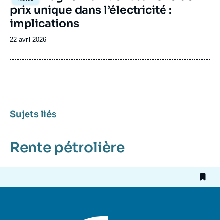
principale
prix unique dans l’électricité :
implications
Date
22 avril 2026
de
publication
Sujets liés
Rente pétrolière