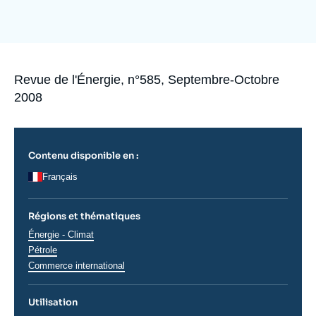
Se connecter
Nous soutenir
Accroche
Revue de l'Énergie, n°585, Septembre-Octobre
2008
Contenu disponible en :
Français
Régions et thématiques
Thématiques
Énergie - Climat
analyses
Pétrole
Commerce international
Utilisation