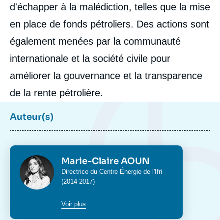
d'échapper à la malédiction, telles que la mise
en place de fonds pétroliers. Des actions sont
également menées par la communauté
internationale et la société civile pour
améliorer la gouvernance et la transparence
de la rente pétrolière.
Auteur(s)
Photo
Marie-Claire AOUN
Intitulé
Directrice du Centre Énergie de l'Ifri
du
(2014-2017)
poste
Voir plus