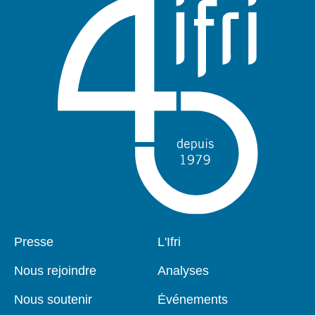
Pied
Presse
Navigation
L'Ifri
de
principale
page
Nous rejoindre
Analyses
Nous soutenir
Événements