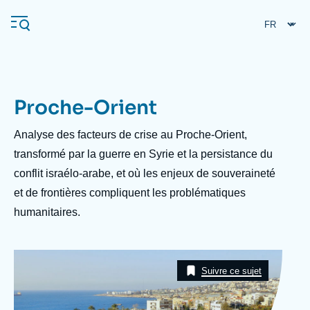
Aller
Panneau de gestion des cookies
au
contenu
principal
Proche-Orient
Navigation
principale
Description
Analyse des facteurs de crise au Proche-Orient,
L'Ifri
transformé par la guerre en Syrie et la persistance du
conflit israélo-arabe, et où les enjeux de souveraineté
et de frontières compliquent les problématiques
Analyses
humanitaires.
À propos de l'Ifri
Recherches fréquentes
Événements
L'Ifri en bref
Proche-Orient
Image
Taxonomie
Suivre ce sujet