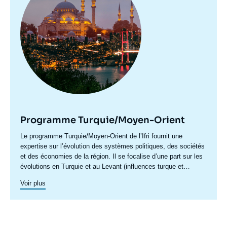
Programme Turquie/Moyen-Orient
Accroche
Le programme Turquie/Moyen-Orient de l’Ifri fournit une
centre
expertise sur l’évolution des systèmes politiques, des sociétés
et des économies de la région. Il se focalise d’une part sur les
évolutions en Turquie et au Levant (influences turque et
iranienne, risque de morcellement des États de la région,
Voir plus
recompositions diplomatiques), et également au Maghreb
(insertion du Maghreb dans les circuits mondiaux, relations
politiques et économiques avec l’Europe et avec l’Afrique sub-
saharienne…).