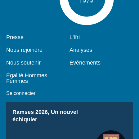
Pied
Presse
Navigation
L'Ifri
de
principale
page
Nous rejoindre
Analyses
Nous soutenir
Événements
Égalité Hommes
Femmes
Se connecter
Titre
Ramses 2026, Un nouvel
échiquier