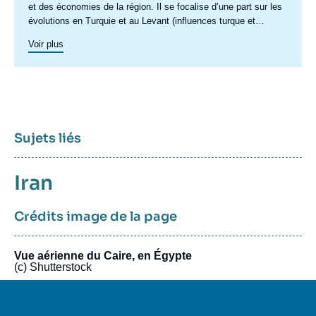
et des économies de la région. Il se focalise d’une part sur les
évolutions en Turquie et au Levant (influences turque et
iranienne, risque de morcellement des États de la région,
Voir plus
recompositions diplomatiques), et également au Maghreb
(insertion du Maghreb dans les circuits mondiaux, relations
politiques et économiques avec l’Europe et avec l’Afrique sub-
saharienne…).
Sujets liés
Sujets
Iran
associés
Crédits image de la page
Vue aérienne du Caire, en Égypte
(c) Shutterstock