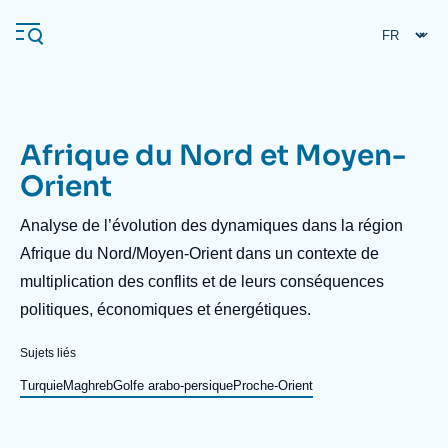
Aller
Panneau de gestion des cookies
au
contenu
principal
Afrique du Nord et Moyen-
Navigation
Orient
principale
L'Ifri
Description
Analyse de l’évolution des dynamiques dans la région
Afrique du Nord/Moyen-Orient dans un contexte de
multiplication des conflits et de leurs conséquences
Analyses
politiques, économiques et énergétiques.
À propos de l'Ifri
Recherches fréquentes
Événements
Sujets liés
L'Ifri en bref
Proche-Orient
Turquie
Maghreb
Golfe arabo-persique
Proche-Orient