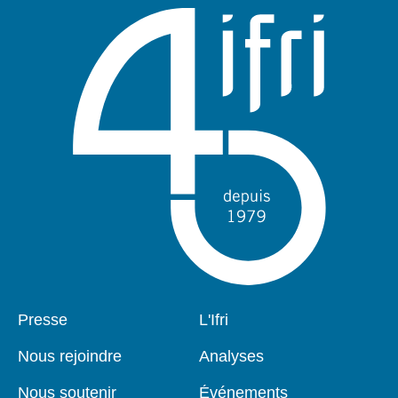
Pied
Presse
Navigation
L'Ifri
de
principale
page
Nous rejoindre
Analyses
Nous soutenir
Événements