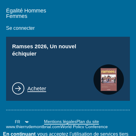
Égalité Hommes
Femmes
Se connecter
Titre
Ramses 2026, Un nouvel
échiquier
Lien
Acheter
Mentions légales
Plan du site
www.thierrydemontbrial.com
World Policy Conference
Blog Politique étrangère
En continuant
vous acceptez l'utilisation de services tiers