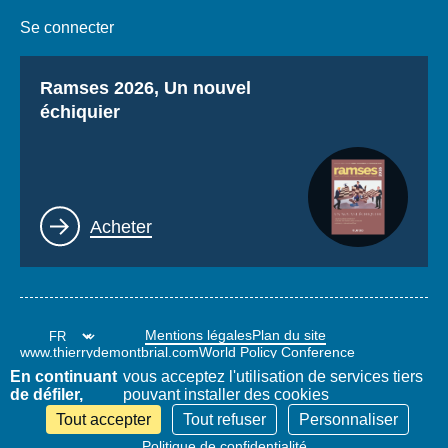
Se connecter
Titre
Ramses 2026, Un nouvel
échiquier
Lien
Acheter
Mentions légales
Plan du site
www.thierrydemontbrial.com
World Policy Conference
Blog Politique étrangère
En continuant
vous acceptez l'utilisation de services tiers
de défiler,
pouvant installer des cookies
Tout accepter
Tout refuser
Personnaliser
Politique de confidentialité