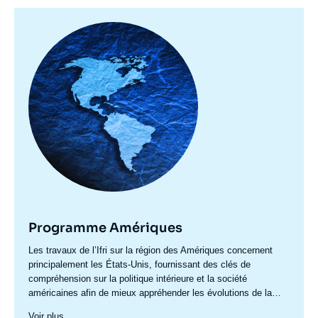
Image
principale
Programme Amériques
Accroche
Les travaux de l’Ifri sur la région des Amériques concernent
centre
principalement les États-Unis, fournissant des clés de
compréhension sur la politique intérieure et la société
américaines afin de mieux appréhender les évolutions de la
politique étrangère et de défense du pays ainsi les questions
Voir plus