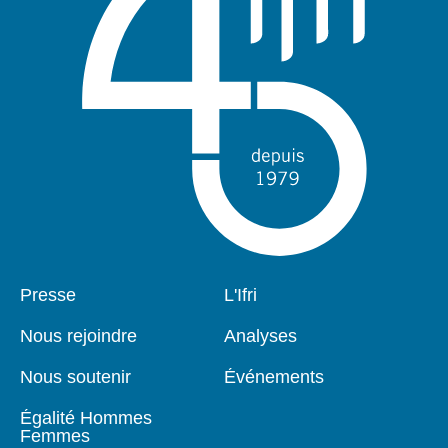
Pied
Presse
Navigation
L'Ifri
de
principale
page
Nous rejoindre
Analyses
Nous soutenir
Événements
Égalité Hommes
Femmes