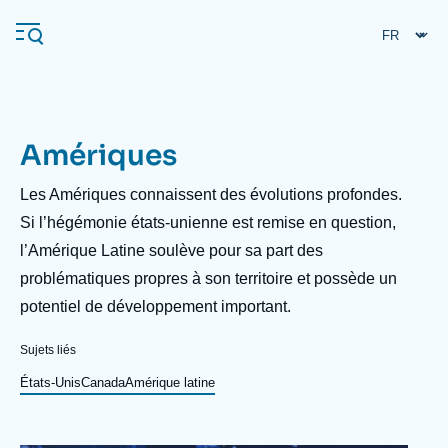
Aller
Panneau de gestion des cookies
au
contenu
principal
Amériques
Navigation
principale
Description
Les Amériques connaissent des évolutions profondes.
L'Ifri
Si l’hégémonie états-unienne est remise en question,
l’Amérique Latine soulève pour sa part des
problématiques propres à son territoire et possède un
Analyses
potentiel de développement important.
À propos de l'Ifri
Recherches fréquentes
Sujets liés
Événements
L'Ifri en bref
Proche-Orient
États-Unis
Canada
Amérique latine