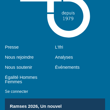
Pied
Presse
Navigation
L'Ifri
de
principale
page
Nous rejoindre
Analyses
Nous soutenir
Événements
Égalité Hommes
Femmes
Se connecter
Titre
Ramses 2026, Un nouvel