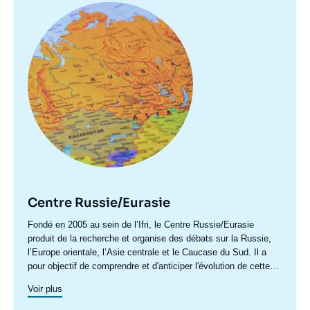
Image
principale
Centre Russie/Eurasie
Accroche
Fondé en 2005 au sein de l’Ifri, le Centre Russie/Eurasie
centre
produit de la recherche et organise des débats sur la Russie,
l’Europe orientale, l’Asie centrale et le Caucase du Sud. Il a
pour objectif de comprendre et d'anticiper l'évolution de cette
zone géographique complexe en pleine mutation pour enrichir le
Voir plus
débat public en France et en Europe, et pour aider à la décision
stratégique, politique et économique.