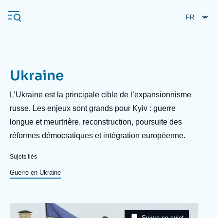
Aller
Panneau de gestion des cookies
au
contenu
principal
Ukraine
Navigation
principale
Description
L’Ukraine est la principale cible de l’expansionnisme
L'Ifri
russe. Les enjeux sont grands pour Kyiv : guerre
longue et meurtrière, reconstruction, poursuite des
réformes démocratiques et intégration européenne.
Analyses
À propos de l'Ifri
Recherches fréquentes
Sujets liés
Événements
Guerre en Ukraine
L'Ifri en bref
Proche-Orient
Image
Taxonomie
Suivre ce sujet