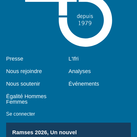
Pied
Presse
Navigation
L'Ifri
de
principale
page
Nous rejoindre
Analyses
Nous soutenir
Événements
Égalité Hommes
Femmes
Se connecter
Titre
Ramses 2026, Un nouvel