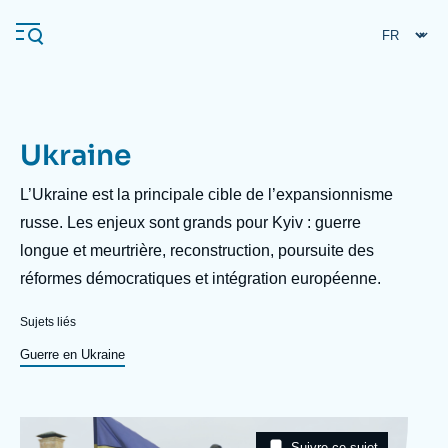
Aller
Panneau de gestion des cookies
au
contenu
principal
Ukraine
Navigation
principale
Description
L’Ukraine est la principale cible de l’expansionnisme
L'Ifri
russe. Les enjeux sont grands pour Kyiv : guerre
longue et meurtrière, reconstruction, poursuite des
réformes démocratiques et intégration européenne.
Analyses
À propos de l'Ifri
Recherches fréquentes
Sujets liés
Événements
Guerre en Ukraine
L'Ifri en bref
Proche-Orient
Image
Taxonomie
Suivre ce sujet