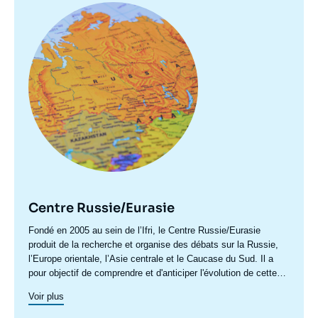
Image
principale
Centre Russie/Eurasie
Accroche
Fondé en 2005 au sein de l’Ifri, le Centre Russie/Eurasie
centre
produit de la recherche et organise des débats sur la Russie,
l’Europe orientale, l’Asie centrale et le Caucase du Sud. Il a
pour objectif de comprendre et d'anticiper l'évolution de cette
zone géographique complexe en pleine mutation pour enrichir le
Voir plus
débat public en France et en Europe, et pour aider à la décision
stratégique, politique et économique.