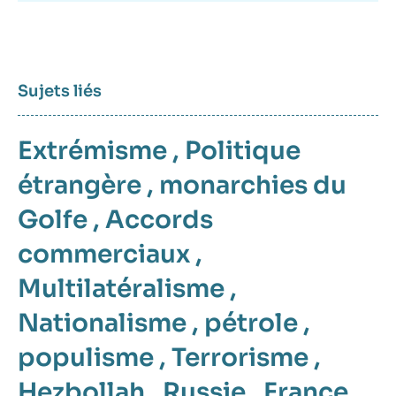
Sujets liés
Extrémisme
,
Politique
étrangère
,
monarchies du
Golfe
,
Accords
commerciaux
,
Multilatéralisme
,
Nationalisme
,
pétrole
,
populisme
,
Terrorisme
,
Hezbollah
,
Russie
,
France
,