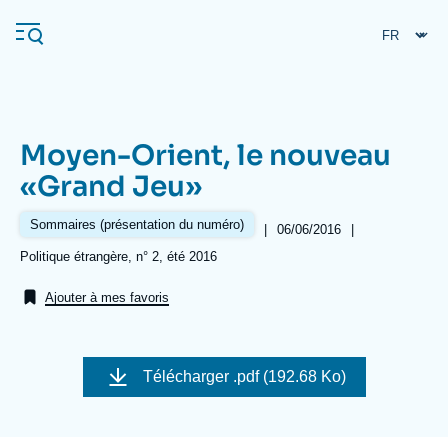
Aller
Panneau de gestion des cookies
au
contenu
principal
Moyen-Orient, le nouveau
Navigation
«Grand Jeu»
principale
L'Ifri
Sommaires (présentation du numéro)
|
Date
06/06/2016
|
de
Références
Politique étrangère, n° 2, été 2016
publication
Analyses
Ajouter à mes favoris
À propos de l'Ifri
Recherches fréquentes
Événements
L'Ifri en bref
Proche-Orient
Télécharger
.pdf (192.68 Ko)