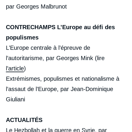
par Georges Malbrunot
CONTRECHAMPS L’Europe au défi des
populismes
L’Europe centrale à l’épreuve de
« Moyen-Orient, le nouveau «Grand Jeu» »,
Sommaires (présentation du numéro), Ifri, 6
l’autoritarisme, par Georges Mink (lire
juin 2016.
Copier
l’article
)
Extrémismes, populismes et nationalisme à
l’assaut de l’Europe, par Jean-Dominique
Giuliani
ACTUALITÉS
Le Hezbollah et la guerre en Syrie, par