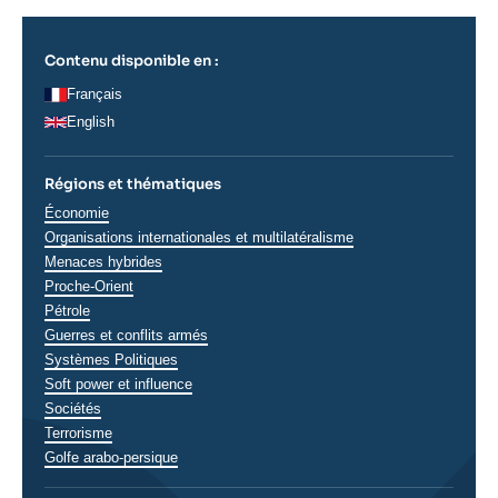
Contenu disponible en :
Français
English
Régions et thématiques
Thématiques
Économie
analyses
Organisations internationales et multilatéralisme
Menaces hybrides
Proche-Orient
Pétrole
Guerres et conflits armés
Systèmes Politiques
Soft power et influence
Sociétés
Terrorisme
Régions
Golfe arabo-persique