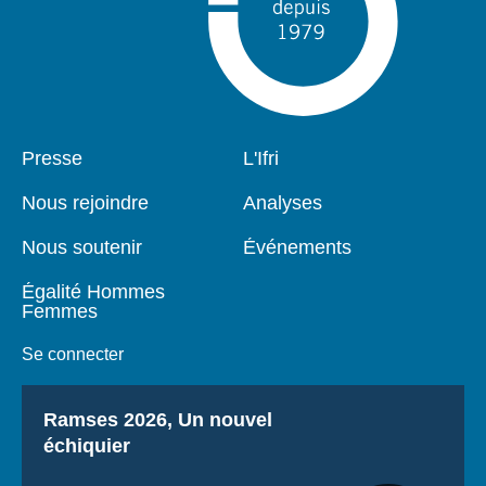
Pied
Presse
Navigation
L'Ifri
de
principale
page
Nous rejoindre
Analyses
Nous soutenir
Événements
Égalité Hommes
Femmes
Se connecter
Titre
Ramses 2026, Un nouvel
échiquier