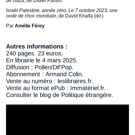
de Gaza
, de Didier Fassin
Israël-Palestine, année zéro. Le 7 octobre 2023, une
Copier
onde de choc mondiale
, de David Khalfa (dir.)
Par
Amélie Férey
Autres informations :
240 pages. 23 euros.
En librairie le 4 mars 2025.
Diffusion :
Pollen/Dif'Pop
.
Abonnement :
Armand Colin
.
Vente au numéro :
leslibraires.fr
.
Vente au format ePub :
Immatériel.fr
.
Consulter le
blog de Politique étrangère
.
Iframe