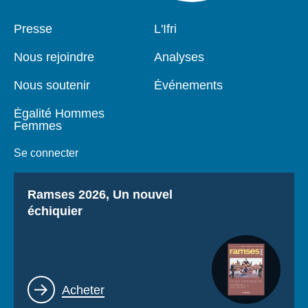
Pied
Presse
Navigation
L'Ifri
de
principale
page
Nous rejoindre
Analyses
Nous soutenir
Événements
Égalité Hommes
Femmes
Se connecter
Titre
Ramses 2026, Un nouvel
échiquier
Lien
Acheter