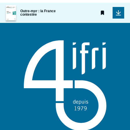
Image
Outre-mer : la France
de
contestée
couverture
de
la
publication