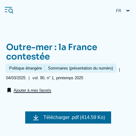
Aller
Panneau de gestion des cookies
au
contenu
principal
Outre-mer : la France
Navigation
contestée
principale
L'Ifri
Politique étrangère
Sommaires (présentation du numéro)
|
Date
04/03/2025
|
Références
vol. 90, n° 1, printemps 2025
de
Analyses
publication
Ajouter à mes favoris
À propos de l'Ifri
Recherches fréquentes
Événements
L'Ifri en bref
Proche-Orient
Image
de
Télécharger
.pdf (414.59 Ko)
couverture
de
la
publication