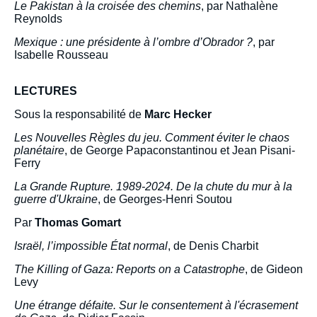
Le Pakistan à la croisée des chemins
, par Nathalène
Reynolds
Mexique : une présidente à l’ombre d’Obrador ?
, par
Isabelle Rousseau
LECTURES
Sous la responsabilité de
Marc Hecker
Les Nouvelles Règles du jeu. Comment éviter le chaos
planétaire
, de George Papaconstantinou et Jean Pisani-
Image
Ferry
de
couverture
La Grande Rupture. 1989-2024. De la chute du mur à la
de
guerre d'Ukraine
, de Georges-Henri Soutou
la
publication
Par
Thomas Gomart
Israël, l’impossible État normal
, de Denis Charbit
The Killing of Gaza: Reports on a Catastrophe
, de Gideon
Levy
« Outre-mer : la France contestée »,
Politique étrangère, Sommaires
Une étrange défaite. Sur le consentement à l'écrasement
(présentation du numéro), Ifri, 4 mars 2025.