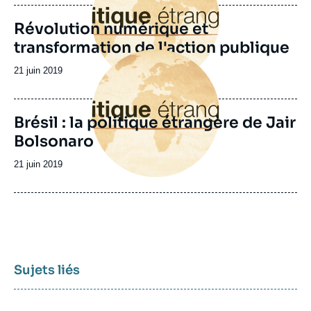
publication
Révolution numérique et
transformation de l'action publique
Image
principale
Date
21 juin 2019
de
publication
Brésil : la politique étrangère de Jair
Bolsonaro
Date
21 juin 2019
de
publication
Sujets liés