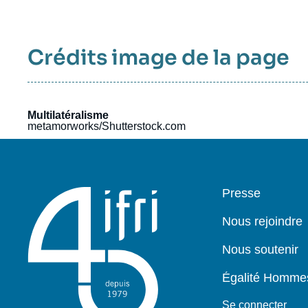
Crédits image de la page
Multilatéralisme
metamorworks/Shutterstock.com
Pied
Presse
de
page
Nous rejoindre
Nous soutenir
Égalité Homm
Se connecter