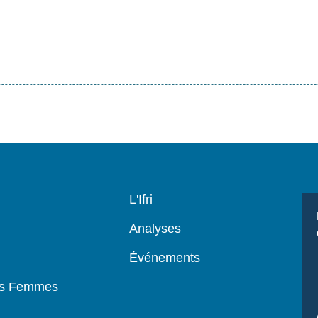
Navigation
L'Ifri
principale
Analyses
Événements
es Femmes