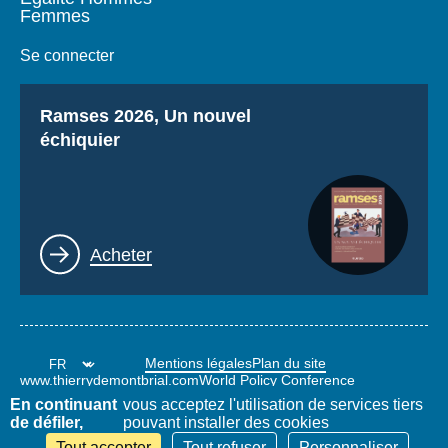
Femmes
Se connecter
Titre
Ramses 2026, Un nouvel
échiquier
Lien
Acheter
Mentions légales
Plan du site
www.thierrydemontbrial.com
World Policy Conference
Blog Politique étrangère
En continuant
vous acceptez l'utilisation de services tiers
de défiler,
pouvant installer des cookies
Tout accepter
Tout refuser
Personnaliser