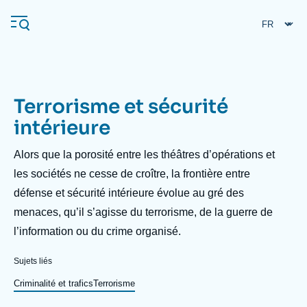
Aller
Panneau de gestion des cookies
au
contenu
principal
Terrorisme et sécurité
Navigation
intérieure
principale
L'Ifri
Description
Alors que la porosité entre les théâtres d’opérations et
les sociétés ne cesse de croître, la frontière entre
défense et sécurité intérieure évolue au gré des
Analyses
menaces, qu’il s’agisse du terrorisme, de la guerre de
À propos de l'Ifri
Recherches fréquentes
l’information ou du crime organisé.
Événements
L'Ifri en bref
Proche-Orient
Sujets liés
Criminalité et trafics
Terrorisme