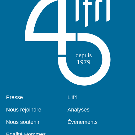
Pied
Presse
Navigation
L'Ifri
de
principale
page
Nous rejoindre
Analyses
Nous soutenir
Événements
Égalité Hommes