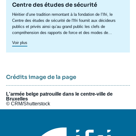
Centre des études de sécurité
Accroche
Héritier d’une tradition remontant à la fondation de l’Ifri, le
centre
Centre des études de sécurité de l'Ifri fournit aux décideurs
publics et privés ainsi qu’au grand public les clefs de
compréhension des rapports de force et des modes de
conflictualité contemporains et à venir. Par son positionnement
Voir plus
à la jointure du politique et de l’opérationnel, la crédibilité de
son équipe civilo-militaire et la diffusion large de ses
publications en français et en anglais, le Centre des études de
sécurité constitue dans le paysage français des
think tanks
un
pôle unique de recherche et d’influence sur le débat de défense
national et international.
Crédits image de la page
L'armée belge patrouille dans le centre-ville de
Bruxelles
© CRM/Shutterstock