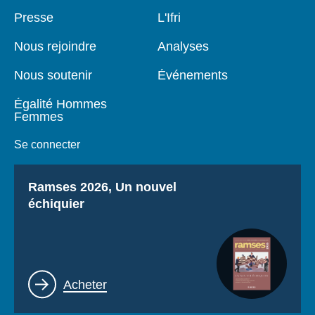
Se connecter
Pied
Presse
Navigation
L'Ifri
de
principale
page
Nous soutenir
Nous rejoindre
Analyses
Nous soutenir
Événements
Égalité Hommes
Femmes
Se connecter
Titre
Ramses 2026, Un nouvel
échiquier
Lien
Acheter