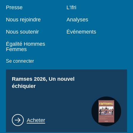
Se connecter
Pied
Presse
Navigation
L'Ifri
de
principale
page
Nous soutenir
Nous rejoindre
Analyses
Nous soutenir
Événements
Égalité Hommes
Femmes
Se connecter
Titre
Ramses 2026, Un nouvel
échiquier
Lien
Acheter