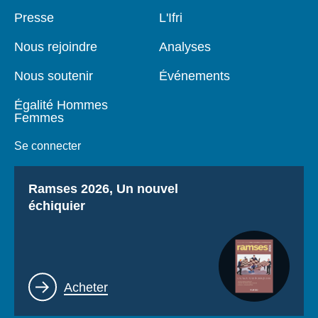
Se connecter
Pied
Presse
Navigation
L'Ifri
de
principale
page
Nous soutenir
Nous rejoindre
Analyses
Nous soutenir
Événements
Égalité Hommes
Femmes
Se connecter
Titre
Ramses 2026, Un nouvel
échiquier
Lien
Acheter