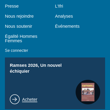
Se connecter
Pied
Presse
Navigation
L'Ifri
de
principale
page
Nous soutenir
Nous rejoindre
Analyses
Nous soutenir
Événements
Égalité Hommes
Femmes
Se connecter
Titre
Ramses 2026, Un nouvel
échiquier
Lien
Acheter