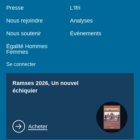
Se connecter
Pied
Presse
Navigation
L'Ifri
de
principale
page
Nous soutenir
Nous rejoindre
Analyses
Nous soutenir
Événements
Égalité Hommes
Femmes
Se connecter
Titre
Ramses 2026, Un nouvel
échiquier
Lien
Acheter