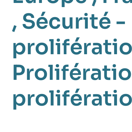
,
Sécurité -
proliférati
Proliférati
proliférati