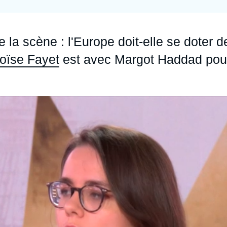
Ramses
Europe
R
S
Politique étrangère
Russie - Eurasie
D
T
 la scène : l'Europe doit-elle se doter d
Podcast
Afrique du Nord et Moyen-Orient
oïse Fayet
est avec Margot Haddad pou