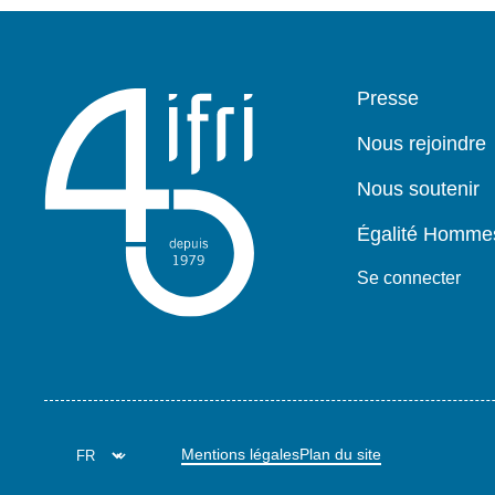
Pied
Presse
de
page
Nous rejoindre
Nous soutenir
Égalité Homm
Se connecter
Mentions légales
Plan du site