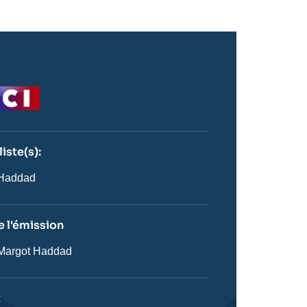
o
iste(s):
n
ste
 Haddad
 l'émission
Margot Haddad
on
t