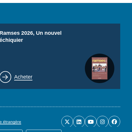
Titre
Ramses 2026, Un nouvel
échiquier
Lien
Acheter
ue étrangère