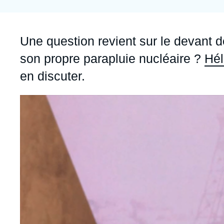
Jeudi 17 septembre 2026 17:30
Partenariats et réseaux
Intelligence artificielle
Nous soutenir en tant que professionnel
Guerre en Ukraine
Accroche
Une question revient sur le devant de
OTAN
son propre parapluie nucléaire ?
Hél
en discuter.
Image
principale
médiatique