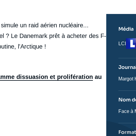
imule un raid aérien nucléaire...
Média
el ? Le Danemark prêt à acheter des F-
Log
Nom
LCI
tine, l'Arctique !
du
journal,
revue
ou
Journal
émissio
mme dissuasion et prolifération
au
Journali
Margot
Nom de
Nom
Face à 
de
l'émissi
Forma