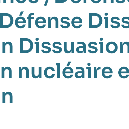
 Défense
Dis
on
Dissuasion
on nucléaire 
on