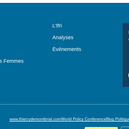
Navigation
L'Ifri
principale
Analyses
Événements
es Femmes
www.thierrydemontbrial.com
World Policy Conference
Blog Politiq