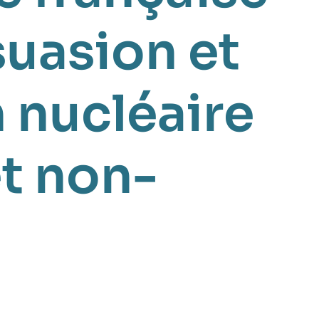
suasion et
 nucléaire
et non-