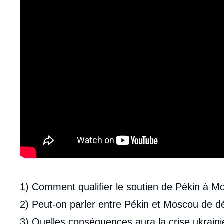
Contenu
1) Comment qualifier le soutien de Pékin à Mo
intervention
2) Peut-on parler entre Pékin et Moscou de 
médiatique
3) Quelles conséquences aura la crise ukraini