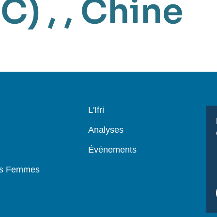
CC)
, ,
Chine
Navigation
L'Ifri
principale
Analyses
Événements
es Femmes