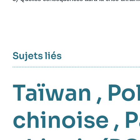
Sujets liés
Taïwan
,
Pol
chinoise
,
P