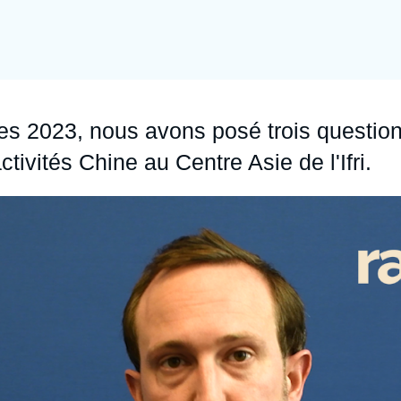
Ramses
Europe
R
S
Politique étrangère
Russie - Eurasie
D
T
Podcast
Afrique du Nord et Moyen-Orient
es 2023, nous avons posé trois questio
ivités Chine au Centre Asie de l'Ifri.