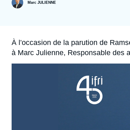
Jeudi 17 septembre 2026 17:30
Marc JULIENNE
Partenariats et réseaux
Intelligence artificielle
Nous soutenir en tant que professionnel
Guerre en Ukraine
OTAN
Accroche
À l'occasion de la parution de Rams
à Marc Julienne, Responsable des act
Image
principale
médiatique