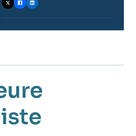
ieure
iste