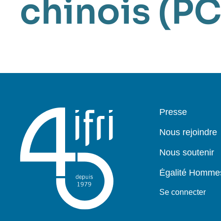
chinois (P
Pied
Presse
de
page
Nous rejoindre
Nous soutenir
Égalité Homm
Se connecter