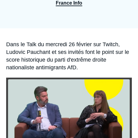
Se connecter
France Info
Nous soutenir
Accroche
Dans le Talk du mercredi 26 février sur Twitch,
Ludovic Pauchant et ses invités font le point sur le
score historique du parti d'extrême droite
nationaliste antimigrants AfD.
Image
principale
médiatique