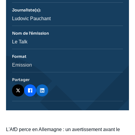
journal,
revue
Journaliste(s):
ou
émission
Journaliste
Ludovic Pauchant
Nom de l'émission
Nom
Le Talk
de
l'émission
Format
Catégorie
Emission
journalistique
Partager
body
L'AfD perce en Allemagne : un avertissement avant le