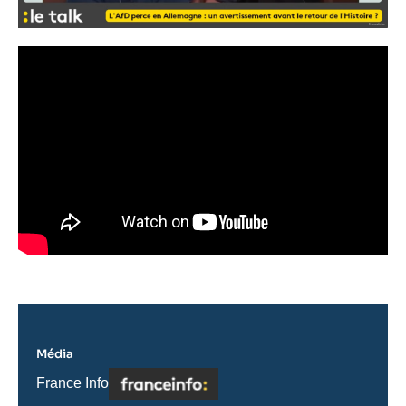
Média
Logo
Nom
France Info
du