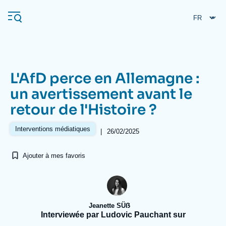
Aller
Panneau de gestion des cookies
au
contenu
principal
L'AfD perce en Allemagne :
Navigation
un avertissement avant le
principale
retour de l'Histoire ?
L'Ifri
Interventions médiatiques
|
26/02/2025
Analyses
Ajouter à mes favoris
À propos de l'Ifri
Recherches fréquentes
Événements
L'Ifri en bref
Proche-Orient
Jeanette SÜẞ
Interviewée par Ludovic Pauchant sur