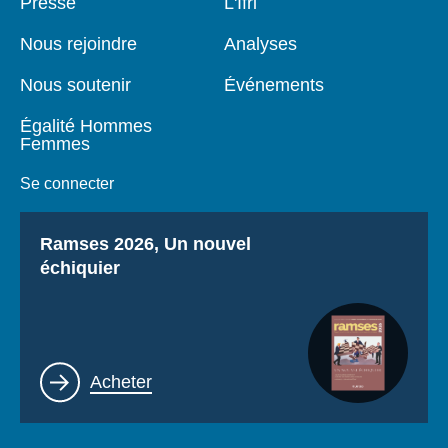
Pied
Presse
Navigation
L'Ifri
de
principale
page
Nous rejoindre
Analyses
Nous soutenir
Événements
Égalité Hommes
Femmes
Se connecter
Titre
Ramses 2026, Un nouvel
échiquier
Lien
Acheter