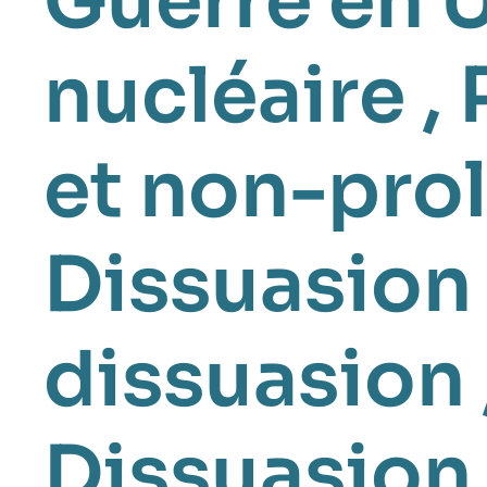
Guerre en 
nucléaire
,
et non-prol
Dissuasion 
dissuasion
Dissuasion