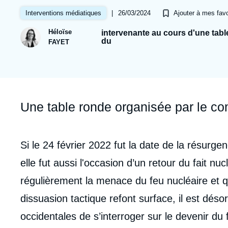
Jeudi 17 septembre 2026 17:30
Partenariats et réseaux
Intelligence artificielle
|
26/03/2024
Interventions médiatiques
Ajouter à mes favo
Nous soutenir en tant que professionnel
Guerre en Ukraine
Héloïse
intervenante au cours d'une tabl
du
FAYET
OTAN
Accroche
Une table ronde organisée par le co
Contenu
Si le 24 février 2022 fut la date de la résurg
intervention
elle fut aussi l'occasion d’un retour du fait nu
médiatique
régulièrement la menace du feu nucléaire et q
dissuasion tactique refont surface, il est dés
occidentales de s’interroger sur le devenir du 