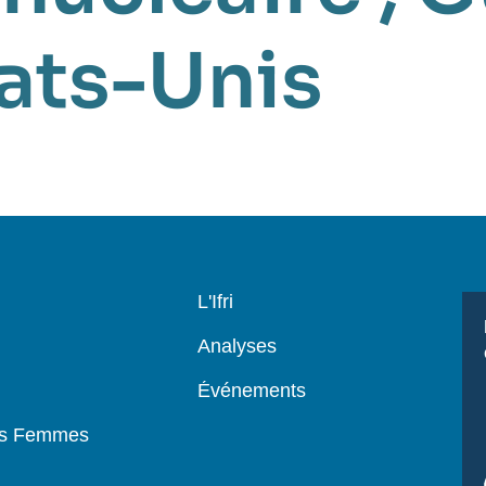
ats-Unis
Navigation
L'Ifri
principale
Analyses
Événements
es Femmes