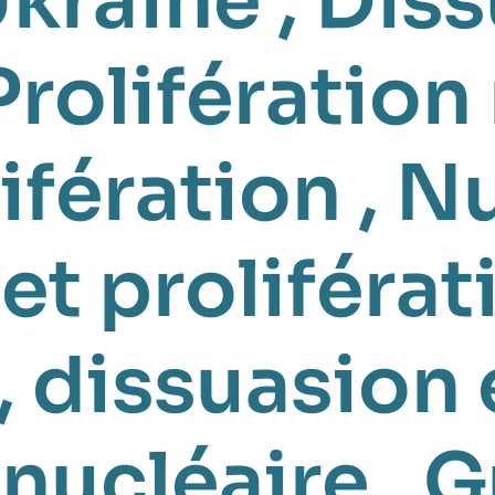
Ukraine
,
Diss
Prolifération
ifération
,
Nu
et proliférat
,
dissuasion 
 nucléaire
,
G