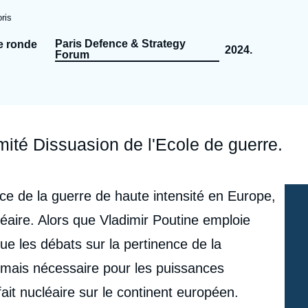
Ramses
Europe
R
S
ris
Politique étrangère
Russie - Eurasie
D
T
Paris Defence & Strategy
e ronde
2024.
Forum
Podcast
Afrique du Nord et Moyen-Orient
mité Dissuasion de l'Ecole de guerre.
ence de la guerre de haute intensité en Europe,
cléaire. Alors que Vladimir Poutine emploie
ue les débats sur la pertinence de la
ormais nécessaire pour les puissances
fait nucléaire sur le continent européen.