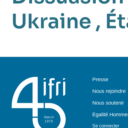
Ukraine
,
Ét
Pied
Presse
de
page
Nous rejoindre
Nous soutenir
Égalité Homm
Se connecter