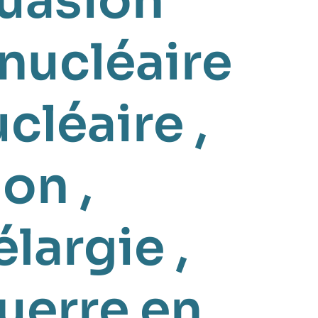
uasion
 nucléaire
cléaire
,
ion
,
élargie
,
uerre en