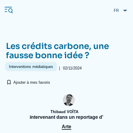
Aller
Panneau de gestion des cookies
au
contenu
principal
Les crédits carbone, une
Navigation
fausse bonne idée ?
principale
L'Ifri
Interventions médiatiques
|
02/11/2024
Ajouter à mes favoris
Analyses
À propos de l'Ifri
Recherches fréquentes
Événements
L'Ifri en bref
Proche-Orient
Thibaud VOÏTA
intervenant dans un reportage d'
Arte