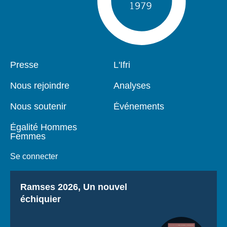
Pied
Presse
Navigation
L'Ifri
de
principale
page
Nous rejoindre
Analyses
Nous soutenir
Événements
Égalité Hommes
Femmes
Se connecter
Titre
Ramses 2026, Un nouvel
échiquier