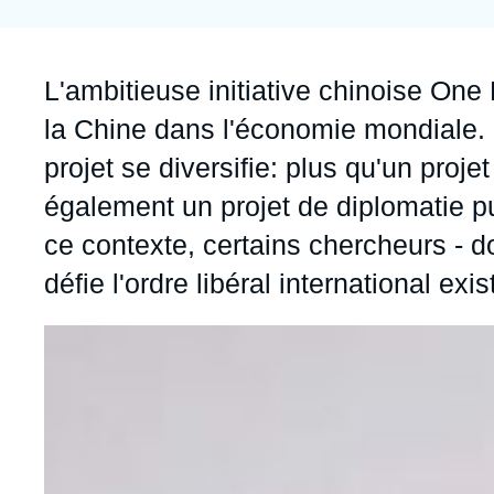
Jeudi 17 septembre 2026 17:30
Partenariats et réseaux
Intelligence artificielle
Nous soutenir en tant que professionnel
Guerre en Ukraine
Accroche
L'ambitieuse initiative chinoise
One 
OTAN
la Chine dans l'économie mondiale.
projet se diversifie: plus qu'un proj
également un projet de diplomatie 
ce contexte, certains chercheurs - 
défie l'ordre libéral international exi
Image
principale
médiatique