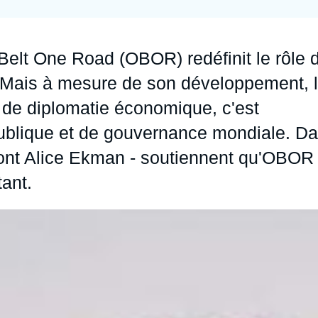
Ramses
Europe
R
S
Politique étrangère
Russie - Eurasie
D
T
Belt One Road
(OBOR) redéfinit le rôle 
Podcast
Afrique du Nord et Moyen-Orient
 Mais à mesure de son développement, 
et de diplomatie économique, c'est
publique et de gouvernance mondiale. D
dont Alice Ekman - soutiennent qu'OBOR
stant.