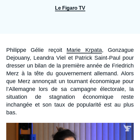
Se connecter
Le Figaro TV
Nous soutenir
Accroche
Philippe Gélie reçoit
Marie Krpata
, Gonzague
Dejouany, Leandra Viel et Patrick Saint-Paul pour
dresser un bilan de la première année de Friedrich
Merz à la tête du gouvernement allemand. Alors
que Merz annonçait un tournant économique pour
l’Allemagne lors de sa campagne électorale, la
situation de stagnation économique reste
inchangée et son taux de popularité est au plus
bas.
Image
principale
médiatique