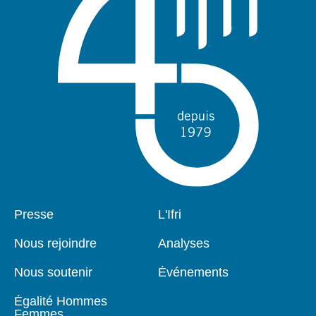
Pied
Presse
Navigation
L'Ifri
de
principale
page
Nous rejoindre
Analyses
Nous soutenir
Événements
Égalité Hommes
Femmes