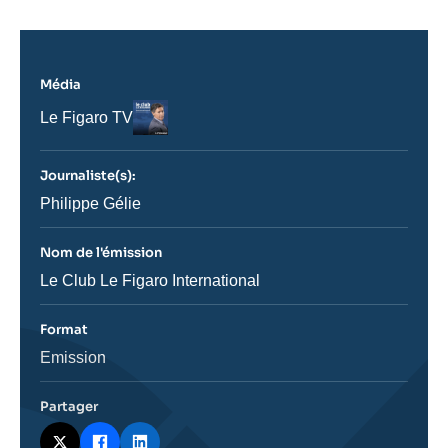
Média
Logo
Nom
Le Figaro TV
du
journal,
revue
Journaliste(s):
ou
émission
Journaliste
Philippe Gélie
Nom de l'émission
Nom
Le Club Le Figaro International
de
l'émission
Format
Catégorie
Emission
journalistique
Partager