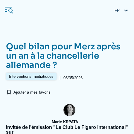
Aller
Panneau de gestion des cookies
au
contenu
principal
Quel bilan pour Merz après
Navigation
un an à la chancellerie
principale
allemande ?
L'Ifri
Interventions médiatiques
|
05/05/2026
Analyses
Ajouter à mes favoris
À propos de l'Ifri
Recherches fréquentes
Événements
L'Ifri en bref
Proche-Orient
Marie KRPATA
invitée de l'émission "Le Club Le Figaro International"
sur