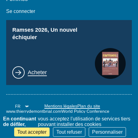
Se connecter
Titre
Ramses 2026, Un nouvel
échiquier
Lien
Acheter
Mentions légales
Plan du site
www.thierrydemontbrial.com
World Policy Conference
Blog Politique étrangère
En continuant
vous acceptez l'utilisation de services tiers
de défiler,
pouvant installer des cookies
Tout accepter
Tout refuser
Personnaliser