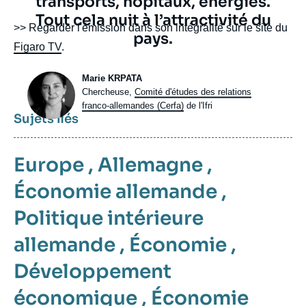
transports, hôpitaux, énergies.
Tout cela nuit à l’attractivité du
body
>> Regarder l'émission dans son intégralité sur le site du
pays.
Figaro TV
.
Photo
Marie KRPATA
Intitulé
Chercheuse,
Comité d'études des relations
du
franco-allemandes (Cerfa)
de l'Ifri
Sujets liés
poste
Europe
,
Allemagne
,
Économie allemande
,
Politique intérieure
allemande
,
Économie
,
Développement
économique
,
Économie