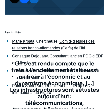
Les invités
body
Marie Krpata
, Chercheuse,
Comité d'études des
relations franco-allemandes
(Cerfa) de l'Ifri
Gonzague Dejouany, Consultant, ancien PDG d'EDF
Texte
On s’est rendu compte que le
en Allemagne
citation
frein à l’endettement était aussi
Leandra Viel, Co-présidente du think-tank étudiant
un frein à l’économie et au
"La DenkFabrik"
dynamisme économique. [...]
Patrick Saint-Paul, Rédacteur en chef du service
Les infrastructures sont vétustes
International du Figaro
aujourd’hui :
télécommunications,